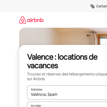
Aller
Certai
directement
au
contenu
Valence : locations de
vacances
Trouvez et réservez des hébergements uniqu
sur Airbnb
Adresse
Lorsque les résultats s'affichent, utilisez les flèc
Arrivée