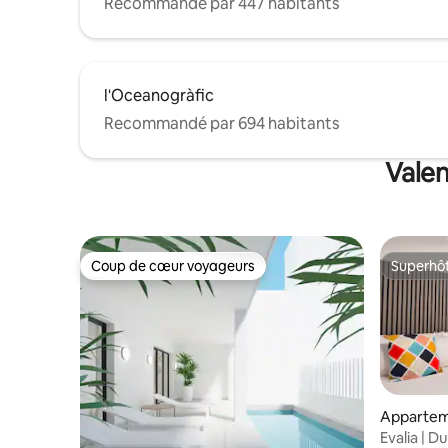
dos sillas) para que disfrutes al máximo
Recommandé par 447 habitants
de tu tiempo junto al mar. Internet de
alta velocidad. TV por cable y
Chromecast. Aire acondicionado para un
confort óptimo. Aislado térmicamente y
l'Oceanogràfic
acústicamente, para garantizar su
tranquilidad.
Recommandé par 694 habitants
Valen
Coup de cœur voyageurs
Superhô
Coup de cœur voyageurs
Superhô
Apparte
Evalia | D