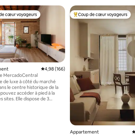
de cœur voyageurs
Coup de cœur voyageurs
 cœur voyageurs les plus appréciés
Coups de cœur voyageurs les p
la base de 332 commentaires : 4,89 sur 5
ment
Évaluation moyenne sur la base de 166 commen
4,98 (166)
e MercadoCentral
 de luxe à côté du marché
ans le centre historique de la
s pouvez accéder à pied à la
lle dispose de 3
avec lits de 150 x 200 cm, de 2
 bains complètes, de 1 WC et
 salon avec canapé-lit (capacité
 personnes) Grand salon-
anger-cuisine avec grande baie
Appartement
É
chauffage et