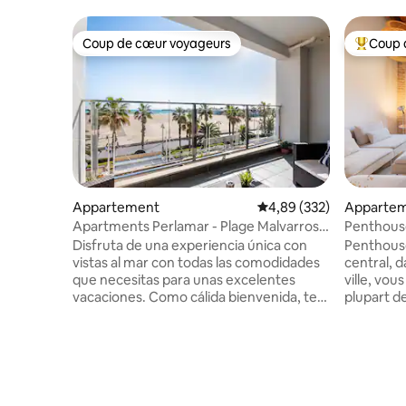
Coup de cœur voyageurs
Coup 
Coup de cœur voyageurs
Coups de
Appartement
Évaluation moyenne sur 
4,89 (332)
Apparte
Apartments Perlamar - Plage Malvarrosa,
Penthous
Appart...
Disfruta de una experiencia única con
Penthouse
vistas al mar con todas las comodidades
central, d
que necesitas para unas excelentes
ville, vou
vacaciones. Como cálida bienvenida, te
plupart des sites. E
obsequiamos con una botella de vino
chambres 
para iniciar tu visita con un delicioso
salles de
detalle. Es el lugar perfecto para relajarte
d'un petit
tras un día explorando la ciudad o
maximale de 8
disfrutando de sus playas. ¡Imagina
salle à m
comenzar el día viendo el amanecer con
vitrée en bois Il dispose du 