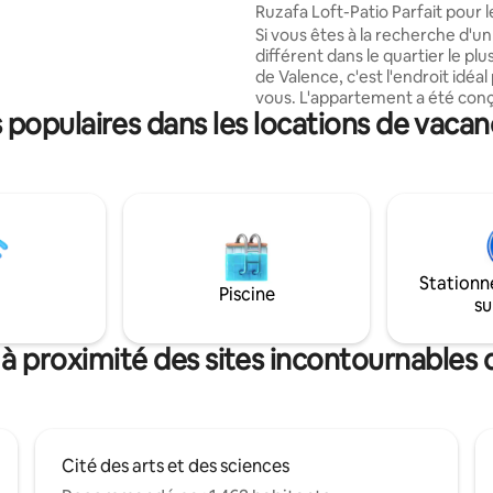
Ruzafa Loft-Patio Parfait pour l
atisation dans toutes les
et les couples
Si vous êtes à la recherche d'un
 des ventilateurs de plafond et
différent dans le quartier le p
sine entièrement équipée.
de Valence, c'est l'endroit idéal
rivée pour profiter du plein air
vous. L'appartement a été co
ascenseur
populaires dans les locations de vacan
un lieu de détente au cœur de la
est entièrement équipé pour ce
L'espace de style loft est parfai
familles, les couples ou les gro
souhaitant profiter de Valence. I
seulement quelques minutes à 
Cité des Arts et des Sciences e
quartier du Carmen, et à moin
Stationn
minutes, vous pouvez prendre
Piscine
su
qui vous emmène directement 
plage.
à proximité des sites incontournables
Cité des arts et des sciences