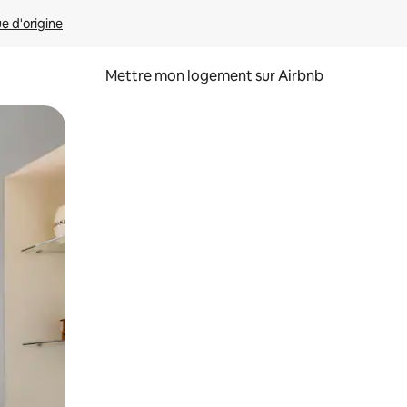
ue d'origine
Mettre mon logement sur Airbnb
sant glisser.