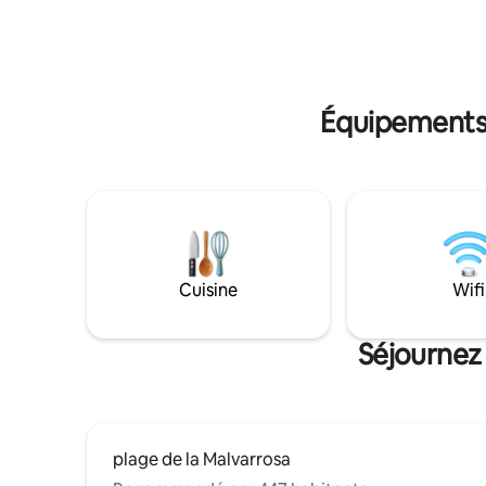
estas vistas impresionantes! Este
de la clim
moderno apartamento cuenta con una
chambres,
cama doble amplia y cómoda, perfecta
d'une cui
para un descanso reparador, y un baño
Terrasse p
completo con todo lo necesario para tu
Il y a un 
Équipements 
comodidad. El salón es luminoso, con un
sofá cómodo y una decoración moderna
que crea un ambiente relajante. La
cocina está totalmente equipada con
electrodomésticos de última generación
para que puedas preparar tus comidas
con facilidad. Disfruta de un balcón
privado con vistas panorámicas al mar,
ideal para empezar el día con un café o
Cuisine
Wifi
relajarte por la tarde con la brisa del
Mediterráneo. Nota: Para reservas de 2
huéspedes, el uso del sofá-cama tiene
Séjournez 
un suplemento de 40 €. El apartamento
está completamente equipado, con los
electrodomésticos necesarios para
garantizar una estancia cómoda y
agradable. Dispone de artículos de playa
plage de la Malvarrosa
básicos (sombrilla, raquetas de playa y