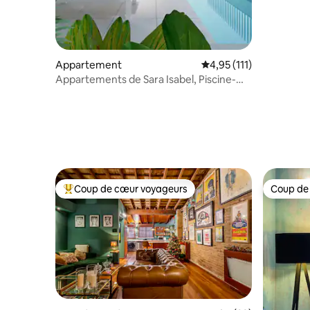
Appartement
Évaluation moyenne sur
4,95 (111)
Appartements de Sara Isabel, Piscine-
Parking-Me...
Coup de cœur voyageurs
Coup de
Coups de cœur voyageurs les plus appréciés
Coup de