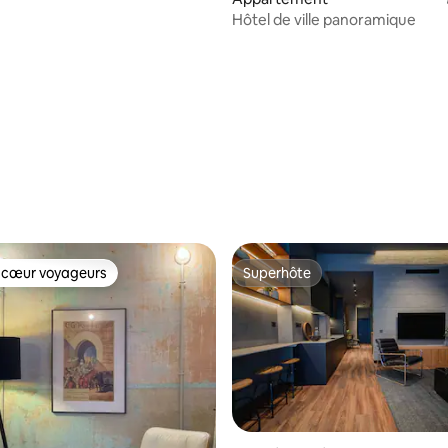
Hôtel de ville panoramique
 la base de 111 commentaires : 4,95 sur 5
 cœur voyageurs
Superhôte
 cœur voyageurs
Superhôte