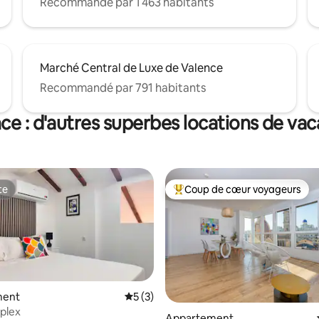
Recommandé par 1 463 habitants
Marché Central de Luxe de Valence
Recommandé par 791 habitants
ce : d'autres superbes locations de va
te
Coup de cœur voyageurs
te
Coups de cœur voyageurs les p
ment
Évaluation moyenne sur la base de 3 co
5 (3)
uplex
Appartement