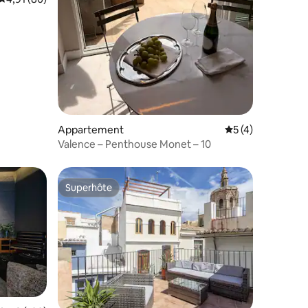
Appartement
Évaluation moyenn
5 (4)
Valence – Penthouse Monet – 10
Superhôte
Superhôte