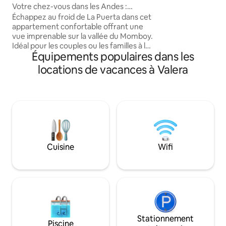
clés de la maison s
Votre chez-vous dans les Andes :
donne personnelle
spacieux appartement à La Puerta.
Échappez au froid de La Puerta dans cet
Maracaibo.
appartement confortable offrant une
vue imprenable sur la vallée du Momboy.
Idéal pour les couples ou les familles à la
Équipements populaires dans les
recherche de tranquillité, de brume et
de confort andin. Le meilleur : • Vues :
locations de vacances à Valera
Balcon parfait pour le café du matin. •
Confort : eau chaude garantie et Wi-Fi
rapide. • Emplacement : quartier sûr,
proche de la place et à quelques minutes
de La Lagunita. • Plus : parking privé.
Découvrez la magie de Trujillo depuis le
meilleur refuge de montagne !
Cuisine
Wifi
Stationnement
Piscine