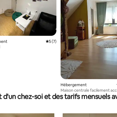
ment
Évaluation moyenne sur la base de 7 co
5 (7)
l
 la base de 69 commentaires : 4,94 sur 5
Hébergement
Maison centrale facilement acc
t d'un chez-soi et des tarifs mensuels 