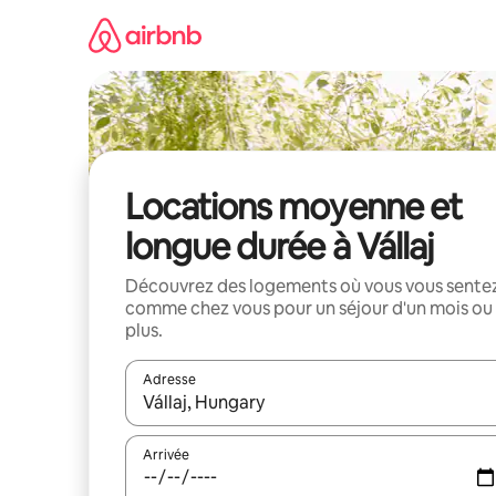
Aller
directement
au
contenu
Locations moyenne et
longue durée à Vállaj
Découvrez des logements où vous vous sente
comme chez vous pour un séjour d'un mois ou
plus.
Adresse
Lorsque les résultats s'affichent, utilisez les flèc
Arrivée