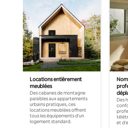
Locations entièrement
Noma
meublées
prof
dépl
Des cabanes de montagne
paisibles aux appartements
Des 
urbains pratiques, ces
confo
locations meublées offrent
profe
tous les équipements d'un
télét
logement standard.
et d'