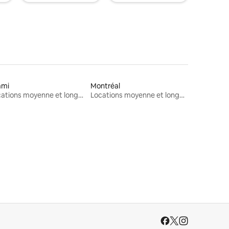
ami
Montréal
Locations moyenne et longue durée
Locations moyenne et longue durée