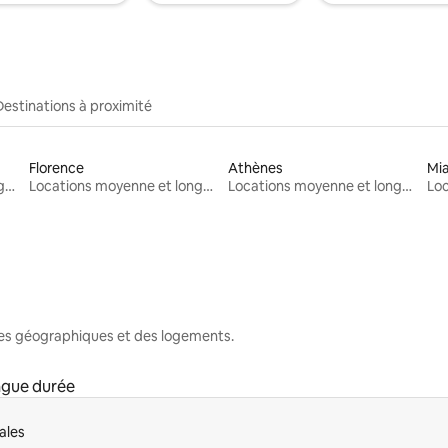
Destinations à proximité
Florence
Athènes
Mi
Locations moyenne et longue durée
Locations moyenne et longue durée
Locations moyenne et longue durée
nes géographiques et des logements.
ngue durée
ales