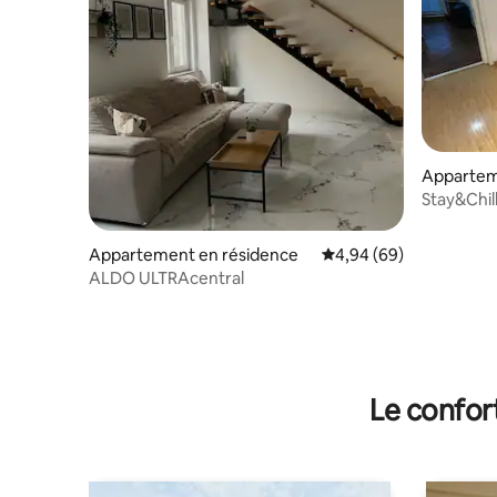
Apparte
Stay&Chil
Appartement en résidence
Évaluation moyenne sur
4,94 (69)
ALDO ULTRAcentral
Le confor