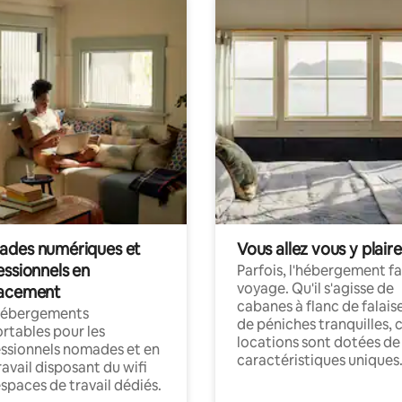
des numériques et
Vous allez vous y plaire
essionnels en
Parfois, l'hébergement fai
voyage. Qu'il s'agisse de
acement
cabanes à flanc de falais
hébergements
de péniches tranquilles, 
rtables pour les
locations sont dotées de
ssionnels nomades et en
caractéristiques uniques
ravail disposant du wifi
espaces de travail dédiés.