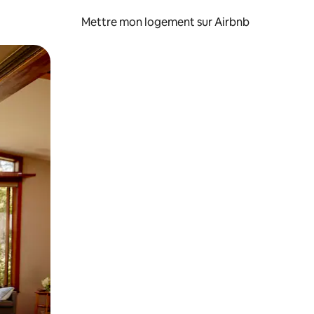
Mettre mon logement sur Airbnb
sant glisser.