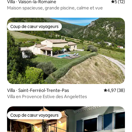
Villa ⋅ Vaison-la-Romaine
Évaluation
5 (12)
Maison spacieuse, grande piscine, calme et vue
Coup de cœur voyageurs
Coup de cœur voyageurs
Villa ⋅ Saint-Ferréol-Trente-Pas
Évaluation mo
4,97 (38)
Villa en Provence Estive des Angelettes
Coup de cœur voyageurs
Coup de cœur voyageurs