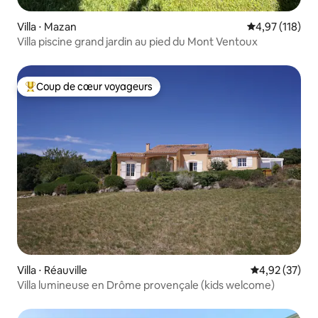
Villa ⋅ Mazan
Évaluation moy
4,97 (118)
Villa piscine grand jardin au pied du Mont Ventoux
Coup de cœur voyageurs
Coups de cœur voyageurs les plus appréciés
Villa ⋅ Réauville
Évaluation mo
4,92 (37)
Villa lumineuse en Drôme provençale (kids welcome)