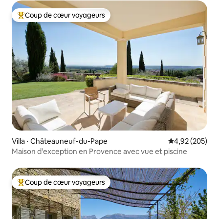
Coup de cœur voyageurs
Coups de cœur voyageurs les plus appréciés
Villa ⋅ Châteauneuf-du-Pape
Évaluation moy
4,92 (205)
Maison d’exception en Provence avec vue et piscine
Coup de cœur voyageurs
Coups de cœur voyageurs les plus appréciés