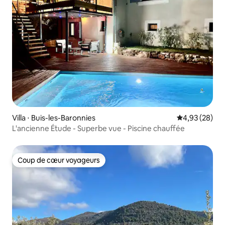
Villa ⋅ Buis-les-Baronnies
Évaluation mo
4,93 (28)
L'ancienne Étude - Superbe vue - Piscine chauffée
Coup de cœur voyageurs
Coup de cœur voyageurs