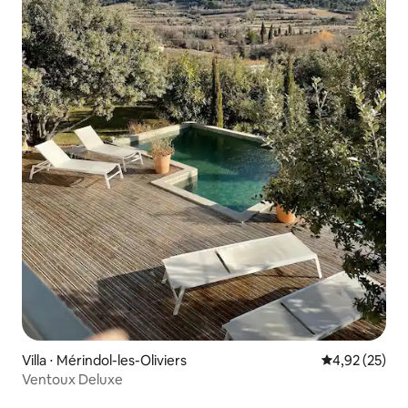
Villa ⋅ Mérindol-les-Oliviers
Évaluation mo
4,92 (25)
Ventoux Deluxe