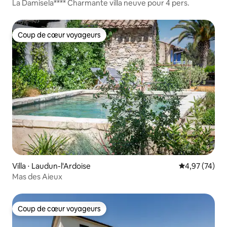
La Damisela**** Charmante villa neuve pour 4 pers.
Coup de cœur voyageurs
Coup de cœur voyageurs
Villa ⋅ Laudun-l'Ardoise
Évaluation mo
4,97 (74)
Mas des Aieux
Coup de cœur voyageurs
Coup de cœur voyageurs