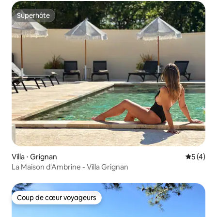
Superhôte
Superhôte
Villa ⋅ Grignan
Évaluatio
5 (4)
La Maison d'Ambrine - Villa Grignan
Coup de cœur voyageurs
Coup de cœur voyageurs