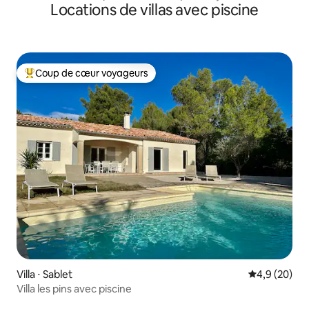
Locations de villas avec piscine
Coup de cœur voyageurs
Coups de cœur voyageurs les plus appréciés
Villa ⋅ Sablet
Évaluation m
4,9 (20)
Villa les pins avec piscine