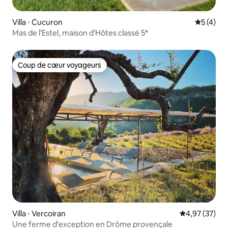
Villa ⋅ Cucuron
Évaluatio
5 (4)
Mas de l’Estel, maison d'Hôtes classé 5*
Coup de cœur voyageurs
Coup de cœur voyageurs
Villa ⋅ Vercoiran
Évaluation mo
4,97 (37)
Une ferme d'exception en Drôme provençale