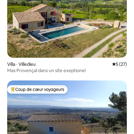
Villa ⋅ Villedieu
Évaluation
5 (27)
Mas Provençal dans un site exeptionel
Coup de cœur voyageurs
Coups de cœur voyageurs les plus appréciés