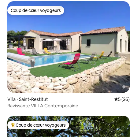
Coup de cœur voyageurs
Coup de cœur voyageurs
Villa ⋅ Saint-Restitut
Évaluation
5 (26)
Ravissante VILLA Contemporaine
Coup de cœur voyageurs
Coups de cœur voyageurs les plus appréciés