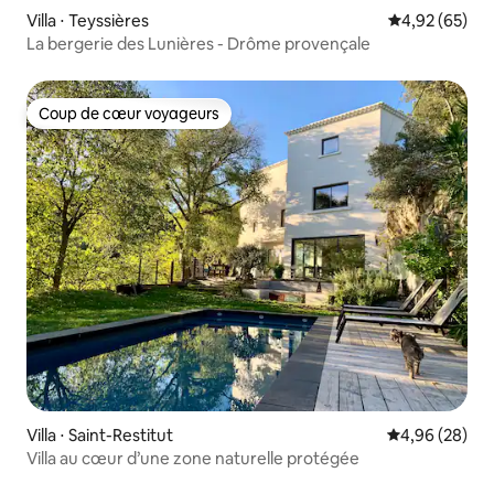
Villa ⋅ Teyssières
Évaluation mo
4,92 (65)
La bergerie des Lunières - Drôme provençale
Coup de cœur voyageurs
Coup de cœur voyageurs
Villa ⋅ Saint-Restitut
Évaluation mo
4,96 (28)
Villa au cœur d’une zone naturelle protégée