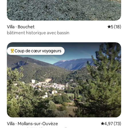
Villa ⋅ Bouchet
Évaluation
5 (18)
bâtiment historique avec bassin
Coup de cœur voyageurs
Coups de cœur voyageurs les plus appréciés
Villa ⋅ Mollans-sur-Ouvèze
Évaluation mo
4,97 (73)