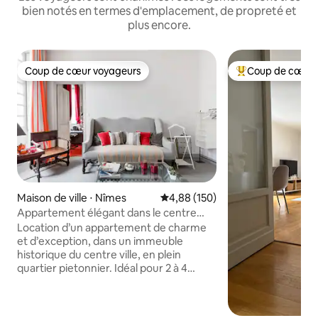
bien notés en termes d'emplacement, de propreté et
plus encore.
Coup de cœur voyageurs
Coup de cœur 
Coup de cœur voyageurs
Coups de cœur vo
Maison de ville ⋅ Nîmes
Évaluation moyenne sur la base 
4,88 (150)
Appartement élégant dans le centre
historique
Location d’un appartement de charme
et d’exception, dans un immeuble
historique du centre ville, en plein
quartier pietonnier. Idéal pour 2 à 4
personnes, possibilité de couchage
supplémentaire pour de jeunes enfants.
Ce vaste appartement de 180 M2 est