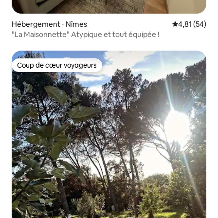
Hébergement ⋅ Nîmes
Évaluation mo
4,81 (54)
"La Maisonnette" Atypique et tout équipée !
Coup de cœur voyageurs
Coup de cœur voyageurs