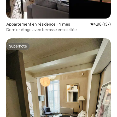
Appartement en résidence ⋅ Nîmes
Évaluation moy
4,98 (137)
Dernier étage avec terrasse ensoleillée
Superhôte
Superhôte