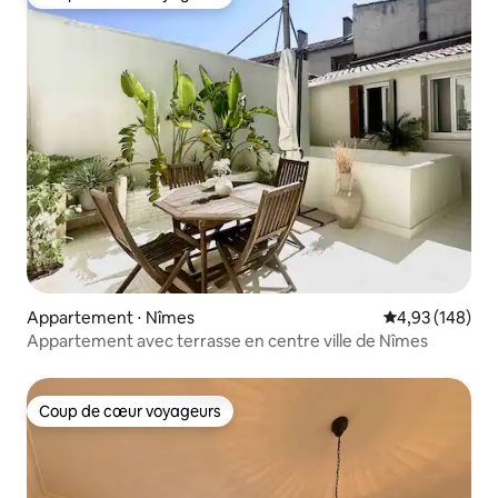
Coup de cœur voyageurs
Appartement ⋅ Nîmes
Évaluation moy
4,93 (148)
Appartement avec terrasse en centre ville de Nîmes
Coup de cœur voyageurs
Coup de cœur voyageurs