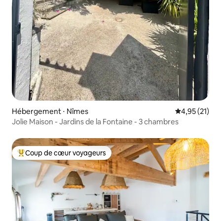
Hébergement ⋅ Nîmes
Évaluation mo
4,95 (21)
Jolie Maison - Jardins de la Fontaine - 3 chambres
Coup de cœur voyageurs
Coups de cœur voyageurs les plus appréciés