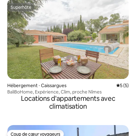
Superhôte
Superhôte
Hébergement ⋅ Caissargues
Évaluatio
5 (5)
BaliBoHome, Expérience, Clim, proche Nîmes
Locations d'appartements avec
climatisation
Coup de cœur voyageurs