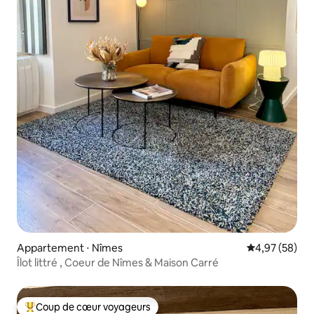
Appartement ⋅ Nîmes
Évaluation mo
4,97 (58)
Îlot littré , Coeur de Nîmes & Maison Carré
Coup de cœur voyageurs
Coups de cœur voyageurs les plus appréciés