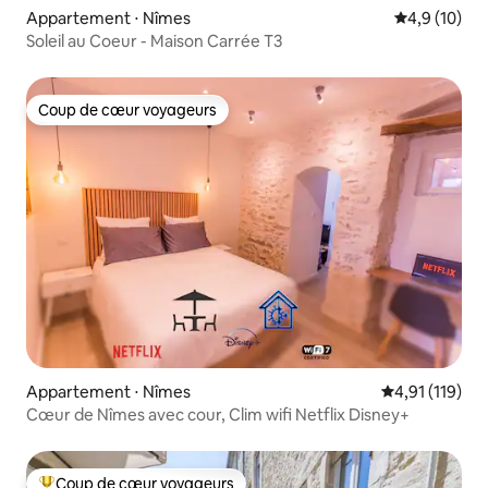
Appartement ⋅ Nîmes
Évaluation m
4,9 (10)
Soleil au Coeur - Maison Carrée T3
Coup de cœur voyageurs
Coup de cœur voyageurs
Appartement ⋅ Nîmes
Évaluation moy
4,91 (119)
Cœur de Nîmes avec cour, Clim wifi Netflix Disney+
Coup de cœur voyageurs