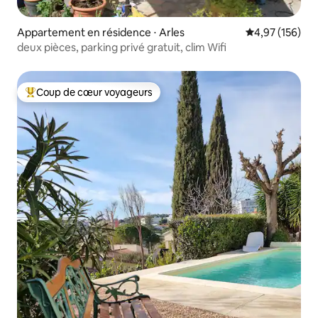
Appartement en résidence ⋅ Arles
Évaluation moy
4,97 (156)
deux pièces, parking privé gratuit, clim Wifi
Coup de cœur voyageurs
Coups de cœur voyageurs les plus appréciés