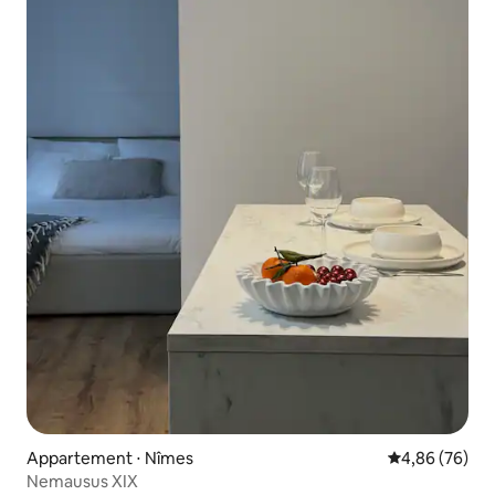
Appartement ⋅ Nîmes
Évaluation mo
4,86 (76)
Nemausus XIX