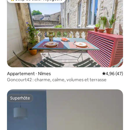
Coups de cœur voyageurs les plus appréciés
Appartement ⋅ Nîmes
Évaluation mo
4,96 (47)
Goncourt42 : charme, calme, volumes et terrasse
Superhôte
Superhôte