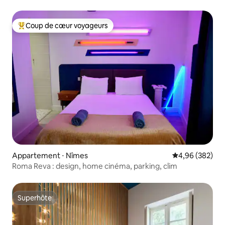
Coup de cœur voyageurs
Coups de cœur voyageurs les plus appréciés
Appartement ⋅ Nîmes
Évaluation moy
4,96 (382)
Roma Reva : design, home cinéma, parking, clim
Superhôte
Superhôte