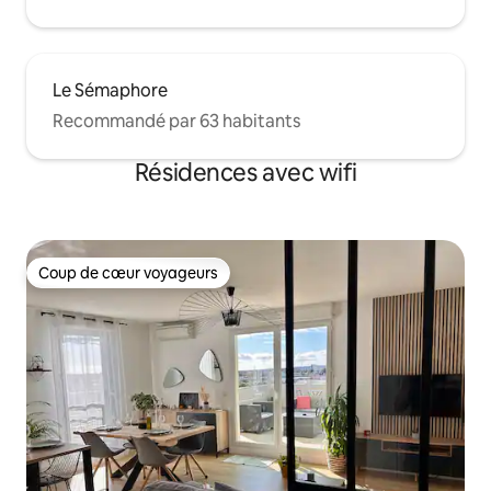
du théâtre de Nîmes, au pied d'une jolie
place récemment rénovée, à deux pas
de la maison carrée. Possibilité d une
place de parking privé les autres
Le Sémaphore
parkings sont à moins de 5 mns
Recommandé par 63 habitants
Résidences avec wifi
Coup de cœur voyageurs
Coup de cœur voyageurs