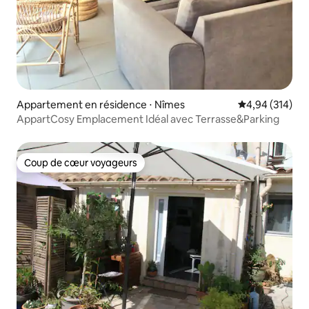
Appartement en résidence ⋅ Nîmes
Évaluation moy
4,94 (314)
AppartCosy Emplacement Idéal avec Terrasse&Parking
Coup de cœur voyageurs
Coup de cœur voyageurs