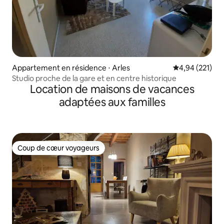
Appartement en résidence ⋅ Arles
Évaluation moy
4,94 (221)
Studio proche de la gare et en centre historique
Location de maisons de vacances
adaptées aux familles
Coup de cœur voyageurs
Coup de cœur voyageurs