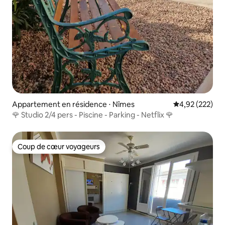
Appartement en résidence ⋅ Nîmes
Évaluation moy
4,92 (222)
🌹 Studio 2/4 pers - Piscine - Parking - Netflix 🌹
Coup de cœur voyageurs
Coup de cœur voyageurs