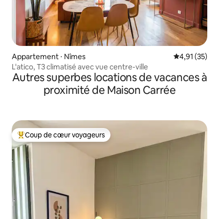
Appartement ⋅ Nîmes
Évaluation mo
4,91 (35)
L'atico, T3 climatisé avec vue centre-ville
Autres superbes locations de vacances à
proximité de Maison Carrée
Coup de cœur voyageurs
Coups de cœur voyageurs les plus appréciés