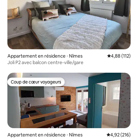
Appartement en résidence ⋅ Nîmes
Évaluation moy
4,88 (112)
Joli P2 avec balcon centre-ville/gare
Coup de cœur voyageurs
Coup de cœur voyageurs
Appartement en résidence ⋅ Nîmes
Évaluation moy
4,92 (216)