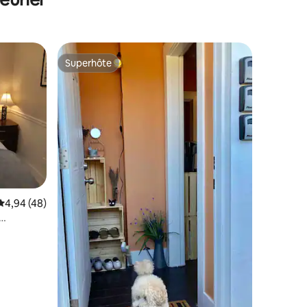
commun et de commerces
Superhôte
Superhôte
taires : 4,96 sur 5
Évaluation moyenne sur la base de 48 commentaires : 4,94 sur 5
4,94 (48)