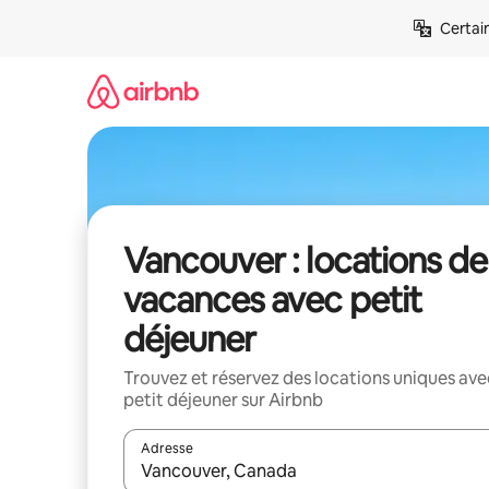
Aller
Certai
directement
au
contenu
Vancouver : locations de
vacances avec petit
déjeuner
Trouvez et réservez des locations uniques ave
petit déjeuner sur Airbnb
Adresse
Lorsque les résultats s'affichent, utilisez les flèc