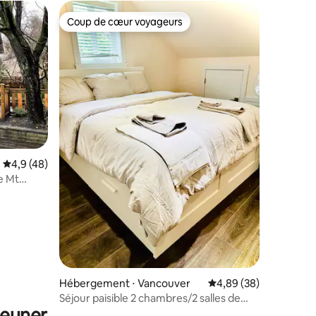
Coup de cœur voyageurs
Coup de cœur voyageurs
mmentaires : 5 sur 5
Évaluation moyenne sur la base de 48 commentaires : 4,9 sur 5
4,9 (48)
e Mt
Hébergement ⋅ Vancouver
Évaluation moyenne su
4,89 (38)
Séjour paisible 2 chambres/2 salles de
jeuner
bain | Près d'un parc, des transports en