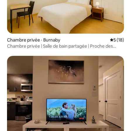
Chambre privée ⋅ Burnaby
Évaluation
5 (18)
Chambre privée | Salle de bain partagée | Proche des
transports