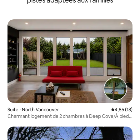
pistes adaptées aux familles
Suite ⋅ North Vancouver
Évaluation mo
4,85 (13)
Charmant logement de 2 chambres à Deep Cove/À pied
de la plage