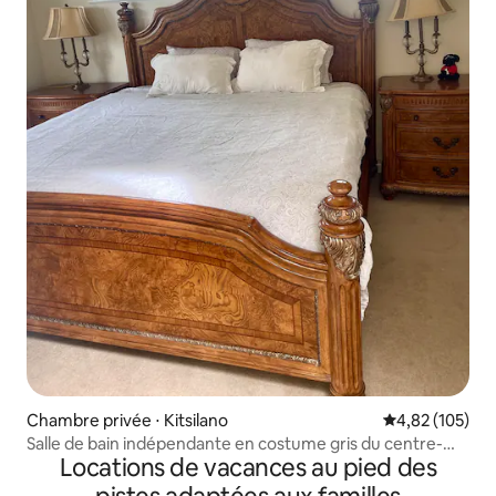
Chambre privée ⋅ Kitsilano
Évaluation moy
4,82 (105)
Salle de bain indépendante en costume gris du centre-
Locations de vacances au pied des
ville de UBC