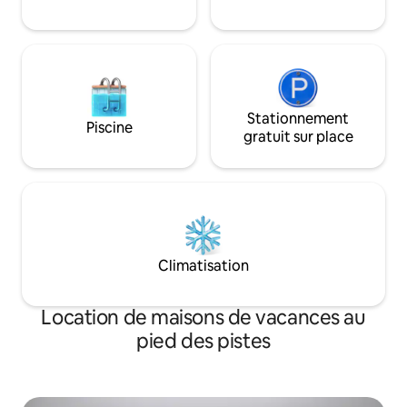
3 minutes en voiture du parc Queen Eliza
bureau et d'une cha
White, des supermarchés, des
d'une télévision av
restaurants, des cafés à proximité
(Netflix, YouTube)
Transports en commun : à 9 minutes de
la station Skytrain Oakridge-4 st Avenue,
à 3 minutes à pied, du bus direct 17 du
centre-ville, à 3 minutes à pied de l'UBC
Stationnement
en bus 41/R4 Lieux touristiques : à 15 min
Piscine
gratuit sur place
en voiture de Stanley Park
Climatisation
Location de maisons de vacances au
pied des pistes