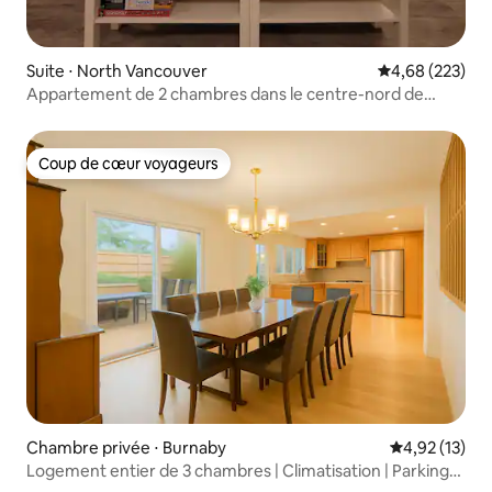
Suite ⋅ North Vancouver
Évaluation moy
4,68 (223)
Appartement de 2 chambres dans le centre-nord de
Vancouver
Coup de cœur voyageurs
Coup de cœur voyageurs
Chambre privée ⋅ Burnaby
Évaluation mo
4,92 (13)
Logement entier de 3 chambres | Climatisation | Parking
gratuit | Quartier calme