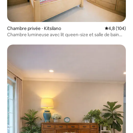
Chambre privée ⋅ Kitsilano
Évaluation mo
4,8 (104)
Chambre lumineuse avec lit queen-size et salle de bain
privative • Espace confortable