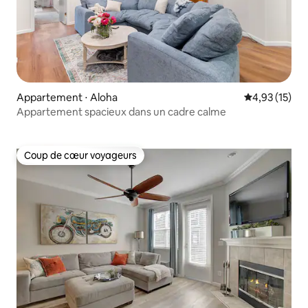
Appartement ⋅ Aloha
Évaluation mo
4,93 (15)
Appartement spacieux dans un cadre calme
Coup de cœur voyageurs
Coup de cœur voyageurs