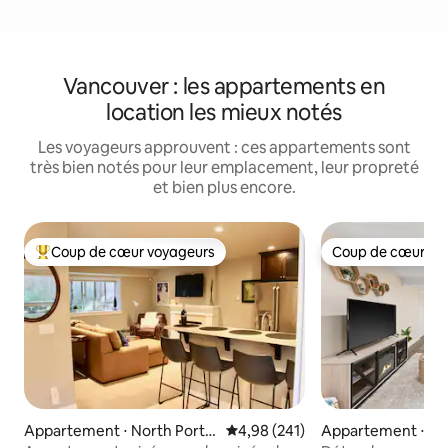
Vancouver : les appartements en
location les mieux notés
Les voyageurs approuvent : ces appartements sont
très bien notés pour leur emplacement, leur propreté
et bien plus encore.
Coup de cœur voyageurs
Coup de cœur vo
Coups de cœur voyageurs les plus appréciés
Coup de cœur vo
Appartement ⋅ North Portla
Évaluation moyenne sur la base 
4,98 (241)
Appartement ⋅ Va