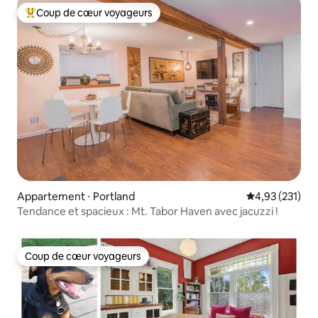
Coup de cœur voyageurs
Coups de cœur voyageurs les plus appréciés
Appartement ⋅ Portland
Évaluation moy
4,93 (231)
Tendance et spacieux : Mt. Tabor Haven avec jacuzzi !
Coup de cœur voyageurs
Coup de cœur voyageurs