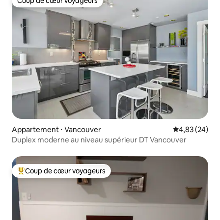
Coup de cœur voyageurs
Coup de cœur voyageurs
Appartement ⋅ Vancouver
Évaluation mo
4,83 (24)
Duplex moderne au niveau supérieur DT Vancouver
Coup de cœur voyageurs
Coups de cœur voyageurs les plus appréciés