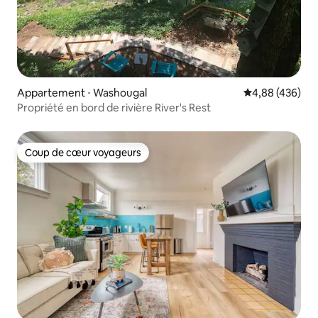
Appartement ⋅ Washougal
Évaluation moy
4,88 (436)
Propriété en bord de rivière River's Rest
Coup de cœur voyageurs
Coup de cœur voyageurs