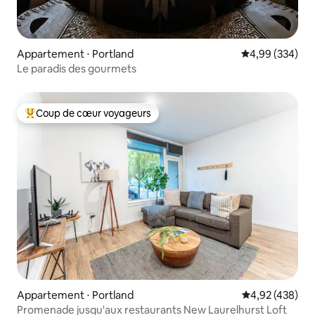
Appartement ⋅ Portland
Évaluation moy
4,99 (334)
Le paradis des gourmets
Coup de cœur voyageurs
Coups de cœur voyageurs les plus appréciés
Appartement ⋅ Portland
Évaluation moy
4,92 (438)
Promenade jusqu'aux restaurants New Laurelhurst Loft