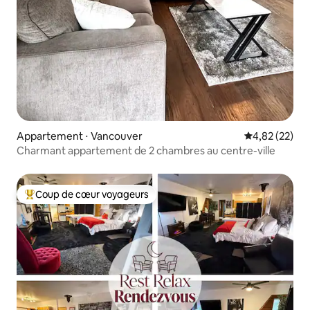
Appartement ⋅ Vancouver
Évaluation mo
4,82 (22)
Charmant appartement de 2 chambres au centre-ville
Coup de cœur voyageurs
Coups de cœur voyageurs les plus appréciés