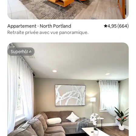
Appartement ⋅ North Portland
Évaluation moy
4,95 (664)
Retraite privée avec vue panoramique.
Superhôte
Superhôte