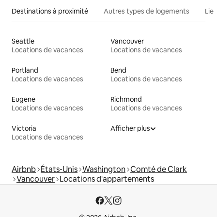
Destinations à proximité
Autres types de logements
Lie
Seattle
Vancouver
Locations de vacances
Locations de vacances
Portland
Bend
Locations de vacances
Locations de vacances
Eugene
Richmond
Locations de vacances
Locations de vacances
Victoria
Afficher plus
Locations de vacances
Airbnb
États-Unis
Washington
Comté de Clark
Vancouver
Locations d'appartements