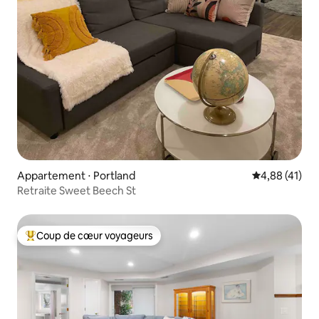
Appartement ⋅ Portland
Évaluation mo
4,88 (41)
Retraite Sweet Beech St
Coup de cœur voyageurs
Coups de cœur voyageurs les plus appréciés