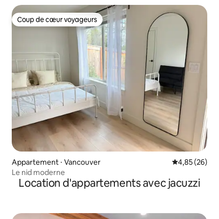
Coup de cœur voyageurs
Coup de cœur voyageurs
Appartement ⋅ Vancouver
Évaluation mo
4,85 (26)
Le nid moderne
Location d'appartements avec jacuzzi