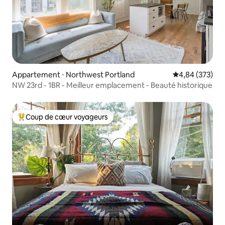
Appartement ⋅ Northwest Portland
Évaluation moy
4,84 (373)
NW 23rd - 1BR - Meilleur emplacement - Beauté historique
Coup de cœur voyageurs
Coups de cœur voyageurs les plus appréciés