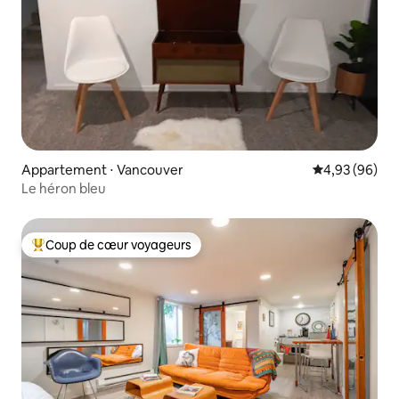
Appartement ⋅ Vancouver
Évaluation mo
4,93 (96)
Le héron bleu
Coup de cœur voyageurs
Coups de cœur voyageurs les plus appréciés