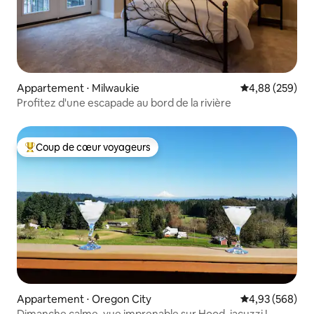
Appartement ⋅ Milwaukie
Évaluation moy
4,88 (259)
Profitez d'une escapade au bord de la rivière
Coup de cœur voyageurs
Coups de cœur voyageurs les plus appréciés
Appartement ⋅ Oregon City
Évaluation moy
4,93 (568)
Dimanche calme, vue imprenable sur Hood, jacuzzi !