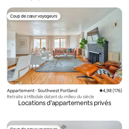
Coup de cœur voyageurs
Coup de cœur voyageurs
Appartement ⋅ Southwest Portland
Évaluation moy
4,98 (176)
Retraite à Hillsdale datant du milieu du siècle
Locations d'appartements privés