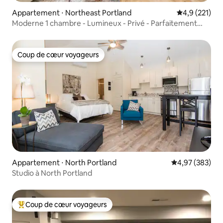
Appartement ⋅ Northeast Portland
Évaluation mo
4,9 (221)
Moderne 1 chambre - Lumineux - Privé - Parfaitement
situé
Coup de cœur voyageurs
Coup de cœur voyageurs
Appartement ⋅ North Portland
Évaluation moy
4,97 (383)
Studio à North Portland
Coup de cœur voyageurs
Coups de cœur voyageurs les plus appréciés