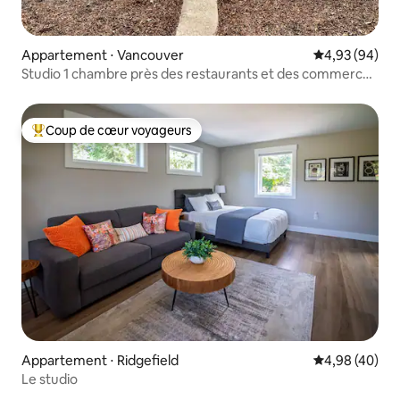
Appartement ⋅ Vancouver
Évaluation mo
4,93 (94)
Studio 1 chambre près des restaurants et des commerces
avec patio
Coup de cœur voyageurs
Coups de cœur voyageurs les plus appréciés
Appartement ⋅ Ridgefield
Évaluation mo
4,98 (40)
Le studio