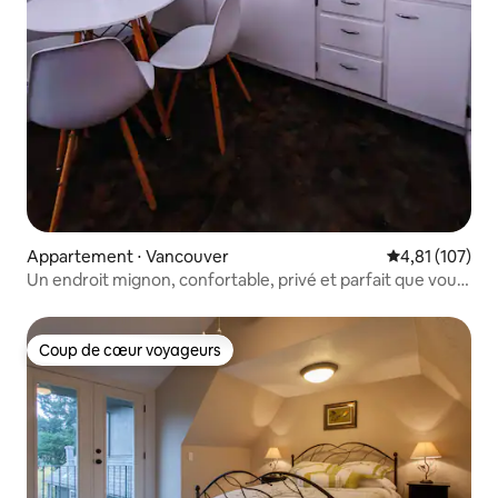
Appartement ⋅ Vancouver
Évaluation moy
4,81 (107)
Un endroit mignon, confortable, privé et parfait que vous
allez adorer !
Coup de cœur voyageurs
Coup de cœur voyageurs