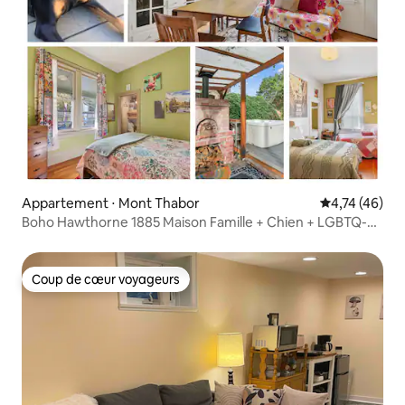
Appartement ⋅ Mont Thabor
Évaluation mo
4,74 (46)
Boho Hawthorne 1885 Maison Famille + Chien + LGBTQ-
Friendly
Coup de cœur voyageurs
Coup de cœur voyageurs