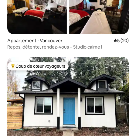
Appartement ⋅ Vancouver
Évaluation
5 (20)
Repos, détente, rendez-vous – Studio calme !
Coup de cœur voyageurs
Coups de cœur voyageurs les plus appréciés