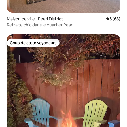
Maison de ville ⋅ Pearl District
Évaluation
5 (63)
Retraite chic dans le quartier Pearl
Coup de cœur voyageurs
Coup de cœur voyageurs