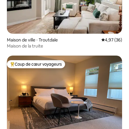
Maison de ville ⋅ Troutdale
Évaluation mo
4,97 (36)
Maison de la truite
Coup de cœur voyageurs
Coups de cœur voyageurs les plus appréciés