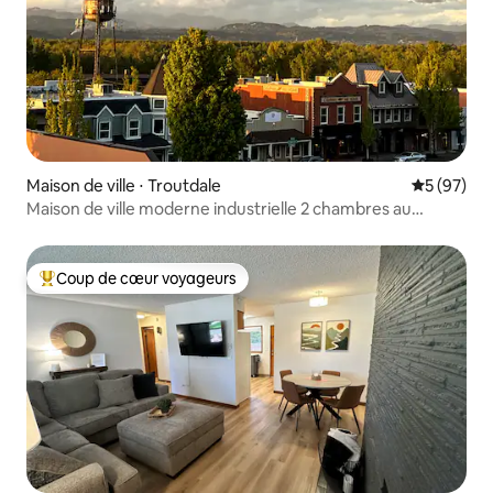
Maison de ville ⋅ Troutdale
Évaluation
5 (97)
Maison de ville moderne industrielle 2 chambres au
centre-ville
Coup de cœur voyageurs
Coups de cœur voyageurs les plus appréciés