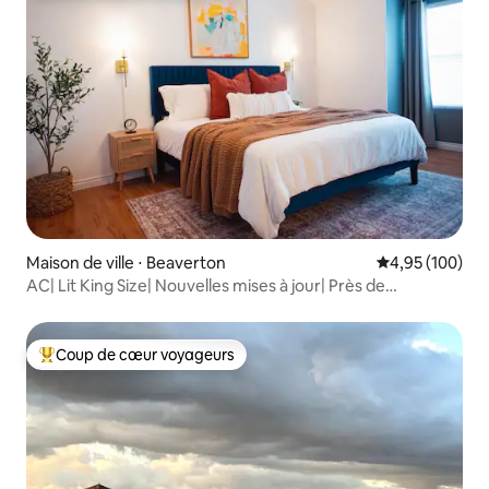
Maison de ville ⋅ Beaverton
Évaluation moy
4,95 (100)
AC| Lit King Size| Nouvelles mises à jour| Près de
Nike/Intels
Coup de cœur voyageurs
Coups de cœur voyageurs les plus appréciés