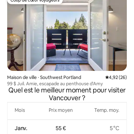
Coup de cœur voyageurs
Coup de cœur voyageurs
Maison de ville ⋅ Southwest Portland
Évaluation mo
4,92 (26)
99 $ Juil. Amie, escapade au penthouse d'Amy
Quel est le meilleur moment pour visiter
Vancouver ?
Mois
Prix moyen
Temp. moy.
Janv.
55 €
5 °C