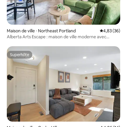
Maison de ville ⋅ Northeast Portland
Évaluation mo
4,83 (36)
Alberta Arts Escape : maison de ville moderne avec
3 chambres
Superhôte
Superhôte