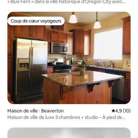
« Blue Fern » dans la ville historique d'Oregon City avec
barbecue
Coup de cœur voyageurs
Coup de cœur voyageurs
Maison de ville ⋅ Beaverton
Évaluation m
4,9 (10)
Maison de ville de luxe 3 chambres + studio – À pied de
Nike, MAX