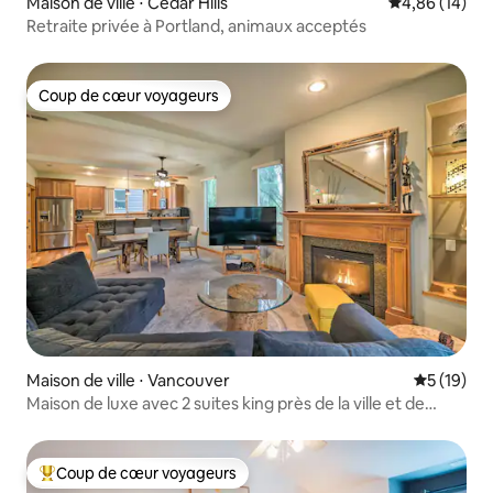
Maison de ville ⋅ Cedar Hills
Évaluation mo
4,86 (14)
Retraite privée à Portland, animaux acceptés
Coup de cœur voyageurs
Coup de cœur voyageurs
Maison de ville ⋅ Vancouver
Évaluation
5 (19)
Maison de luxe avec 2 suites king près de la ville et de
Portland
Coup de cœur voyageurs
Coups de cœur voyageurs les plus appréciés