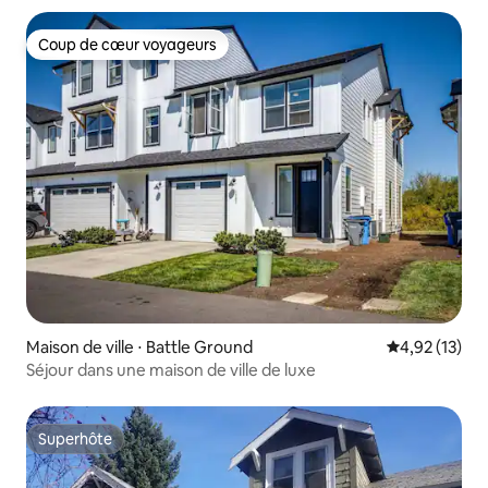
Coup de cœur voyageurs
Coup de cœur voyageurs
Maison de ville ⋅ Battle Ground
Évaluation mo
4,92 (13)
Séjour dans une maison de ville de luxe
Superhôte
Superhôte