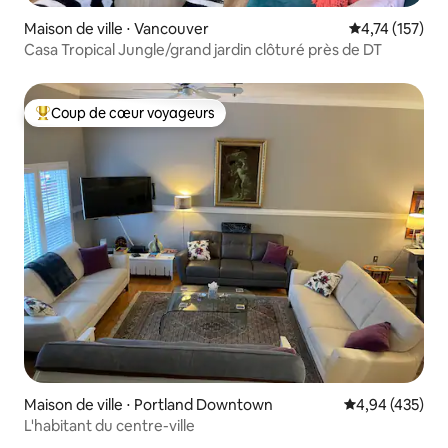
Maison de ville ⋅ Vancouver
Évaluation moy
4,74 (157)
Casa Tropical Jungle/grand jardin clôturé près de DT
Coup de cœur voyageurs
Coups de cœur voyageurs les plus appréciés
Maison de ville ⋅ Portland Downtown
Évaluation moy
4,94 (435)
L'habitant du centre-ville