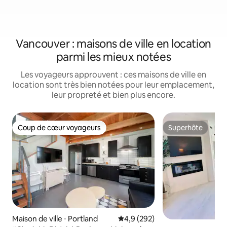
Vancouver : maisons de ville en location
parmi les mieux notées
Les voyageurs approuvent : ces maisons de ville en
location sont très bien notées pour leur emplacement,
leur propreté et bien plus encore.
Coup de cœur voyageurs
Superhôte
Coup de cœur voyageurs
Superhôte
Maison de ville ⋅ Portland
Évaluation moyenne sur la base
4,9 (292)