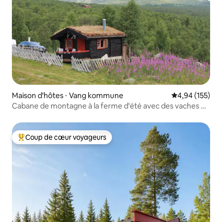
Maison d'hôtes ⋅ Vang kommune
Évaluation moy
4,94 (155)
Cabane de montagne à la ferme d'été avec des vaches et
des cochons
Coup de cœur voyageurs
Coups de cœur voyageurs les plus appréciés