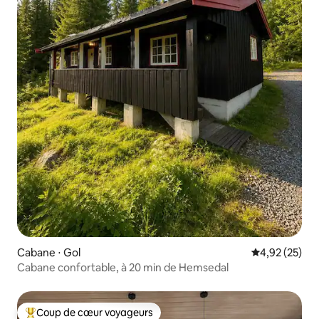
Cabane ⋅ Gol
Évaluation mo
4,92 (25)
Cabane confortable, à 20 min de Hemsedal
Coup de cœur voyageurs
Coups de cœur voyageurs les plus appréciés