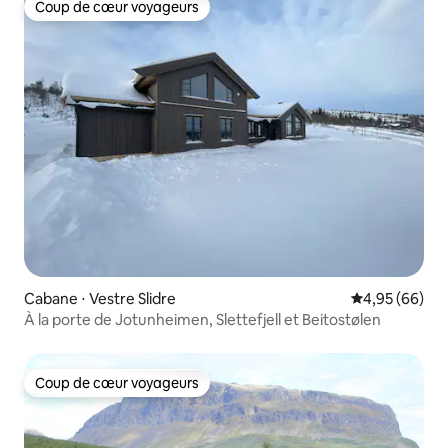
Coup de cœur voyageurs
Coup de cœur voyageurs
Cabane ⋅ Vestre Slidre
Évaluation mo
4,95 (66)
À la porte de Jotunheimen, Slettefjell et Beitostølen
Coup de cœur voyageurs
Coup de cœur voyageurs