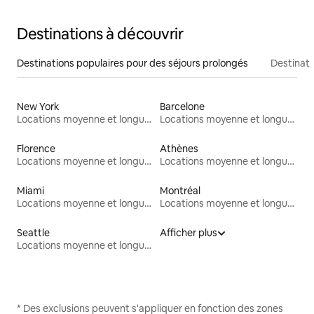
Destinations à découvrir
Destinations populaires pour des séjours prolongés
Destinati
New York
Barcelone
Locations moyenne et longue durée
Locations moyenne et longue durée
Florence
Athènes
Locations moyenne et longue durée
Locations moyenne et longue durée
Miami
Montréal
Locations moyenne et longue durée
Locations moyenne et longue durée
Seattle
Afficher plus
Locations moyenne et longue durée
* Des exclusions peuvent s'appliquer en fonction des zones