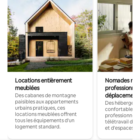
Locations entièrement
Nomades num
meublées
professionnel
déplacement
Des cabanes de montagne
paisibles aux appartements
Des hébergem
urbains pratiques, ces
confortables p
locations meublées offrent
professionnels
tous les équipements d'un
télétravail dis
logement standard.
et d'espaces de