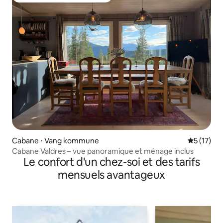
Cabane ⋅ Vang kommune
Évaluation
5 (17)
Cabane Valdres – vue panoramique et ménage inclus
Le confort d'un chez-soi et des tarifs
mensuels avantageux