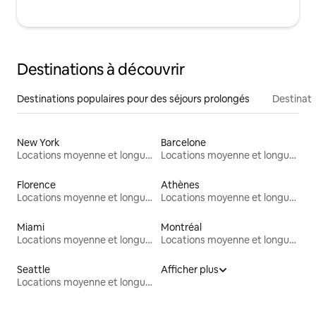
Destinations à découvrir
Destinations populaires pour des séjours prolongés
Destinati
New York
Barcelone
Locations moyenne et longue durée
Locations moyenne et longue durée
Florence
Athènes
Locations moyenne et longue durée
Locations moyenne et longue durée
Miami
Montréal
Locations moyenne et longue durée
Locations moyenne et longue durée
Seattle
Afficher plus
Locations moyenne et longue durée