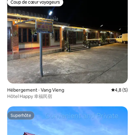
Coup de cœur voyageurs
Coup de cœur voyageurs
Hébergement ⋅ Vang Vieng
Évaluation 
4,8 (5)
Hôtel Happy 幸福民宿
Superhôte
Superhôte