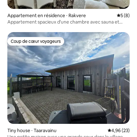
Appartement en résidence ⋅ Rakvere
Évaluatio
5 (8)
Appartement spacieux d'une chambre avec sauna et
bibliothèque
Coup de cœur voyageurs
Coup de cœur voyageurs
Tiny house ⋅ Taaravainu
Évaluation mo
4,96 (23)
Une petite maison avec une grande cour dans le village de