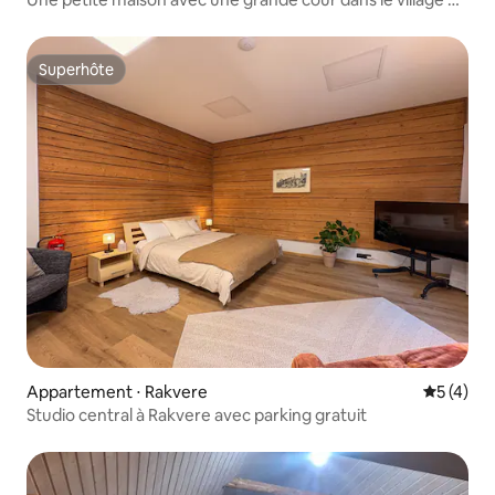
Taaravainu
Superhôte
Superhôte
Appartement ⋅ Rakvere
Évaluatio
5 (4)
Studio central à Rakvere avec parking gratuit