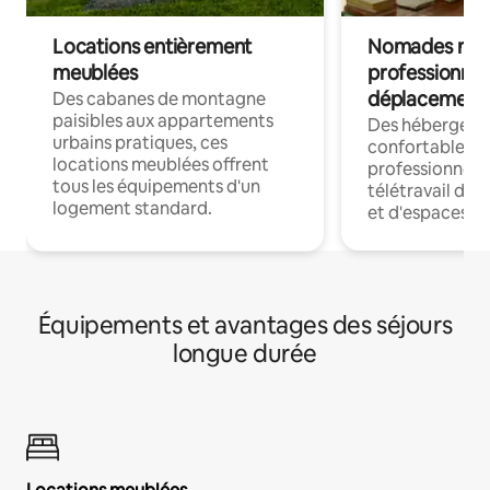
Locations entièrement
Nomades num
meublées
professionnel
déplacement
Des cabanes de montagne
paisibles aux appartements
Des hébergem
urbains pratiques, ces
confortables p
locations meublées offrent
professionnels
tous les équipements d'un
télétravail dis
logement standard.
et d'espaces de
Équipements et avantages des séjours
longue durée