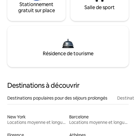
Stationnement
Salle de sport
gratuit sur place
Résidence de tourisme
Destinations à découvrir
Destinations populaires pour des séjours prolongés
Destinati
New York
Barcelone
Locations moyenne et longue durée
Locations moyenne et longue durée
Florence
Athènes