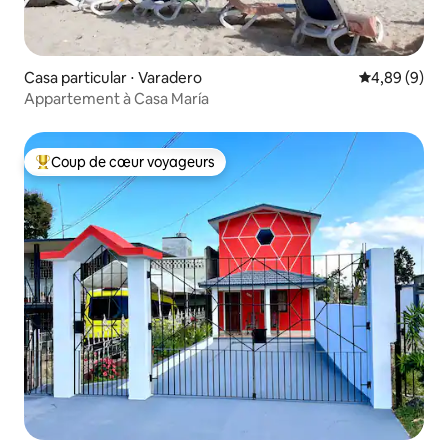
Casa particular ⋅ Varadero
Évaluation m
4,89 (9)
Appartement à Casa María
Coup de cœur voyageurs
Coups de cœur voyageurs les plus appréciés