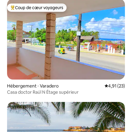
Coup de cœur voyageurs
Coups de cœur voyageurs les plus appréciés
Hébergement ⋅ Varadero
Évaluation mo
4,91 (23)
Casa doctor Raúl N Étage supérieur