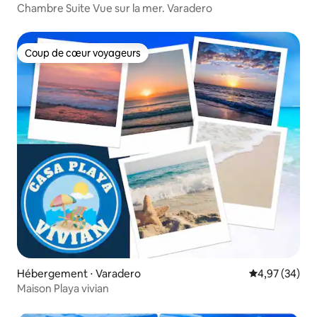
Chambre Suite Vue sur la mer. Varadero
Coup de cœur voyageurs
Coup de cœur voyageurs
Hébergement ⋅ Varadero
Évaluation mo
4,97 (34)
Maison Playa vivian