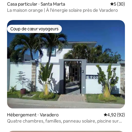
Casa particular ⋅ Santa Marta
Évaluation
5 (30)
La maison orange | À l'énergie solaire près de Varadero
Coup de cœur voyageurs
Coup de cœur voyageurs
Hébergement ⋅ Varadero
Évaluation mo
4,92 (92)
Quatre chambres, familles, panneau solaire, piscine sur
demande