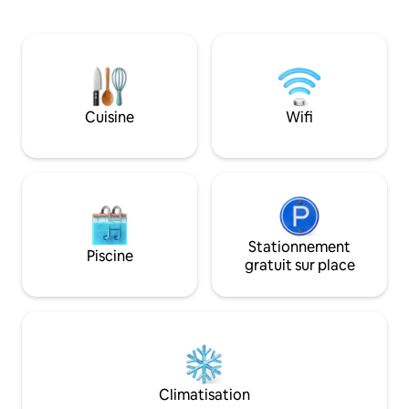
pour les couples, l
préparation des aliments (micro-ondes,
voyageurs à la re
cafetière, grille-pain, casseroles,
d'intimité et d'un
cuisinière à gaz, réfrigérateur), une
caribéenne. Révei
petite table pliante et trois tabourets
vagues, détendez-
pour manger, utilisation de la machine à
mer et explorez C
laver. Une terrasse commune entourée
stations balnéaires
de plantes avec des fauteuils, une table
Cuisine
Wifi
avec chaleur et hos
et des chaises et un beau jardin.
Stationnement
Piscine
gratuit sur place
Climatisation