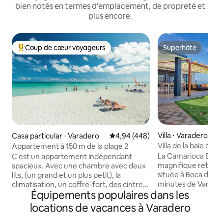
bien notés en termes d'emplacement, de propreté et
plus encore.
Coup de cœur voyageurs
Superhôte
Coups de cœur voyageurs les plus appréciés
Superhôte
Villa ⋅ Varadero
Casa particular ⋅ Varadero
Évaluation moyenne sur la base 
4,94 (448)
Villa de la baie d
Appartement à 150 m de la plage 2
en bord de mer, r
La Camarioca Bay V
C'est un appartement indépendant
magnifique retrai
spacieux. Avec une chambre avec deux
située à Boca de 
lits, (un grand et un plus petit), la
minutes de Varade
climatisation, un coffre-fort, des cintres
Équipements populaires dans les
imprenable sur la m
pour les vêtements et une télévision.
de l'océan et du c
Une salle de bain avec eau chaude et
locations de vacances à Varadero
authentique ville côti
froide ; cuisine équipée avec tout pour la