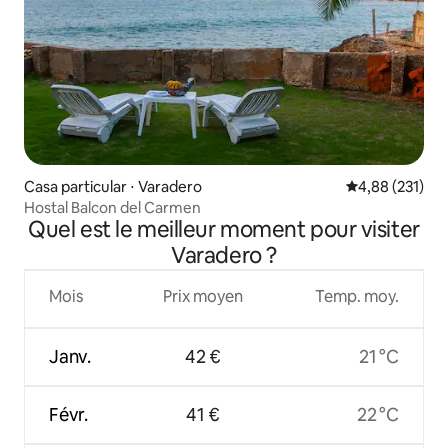
Casa particular ⋅ Varadero
Évaluation moy
4,88 (231)
Hostal Balcon del Carmen
Quel est le meilleur moment pour visiter
Varadero ?
Mois
Prix moyen
Temp. moy.
Janv.
42 €
21 °C
Févr.
41 €
22 °C