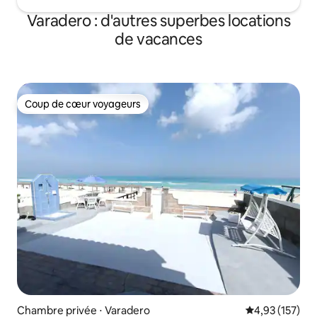
Varadero : d'autres superbes locations
de vacances
Coup de cœur voyageurs
Coup de cœur voyageurs
Chambre privée ⋅ Varadero
Évaluation moy
4,93 (157)