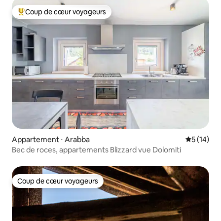
Coup de cœur voyageurs
Coups de cœur voyageurs les plus appréciés
Appartement ⋅ Arabba
Évaluation
5 (14)
Bec de roces, appartements Blizzard vue Dolomiti
Coup de cœur voyageurs
Coup de cœur voyageurs