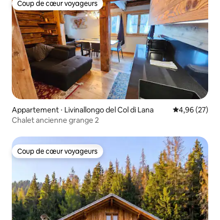
Coup de cœur voyageurs
Coup de cœur voyageurs
Appartement ⋅ Livinallongo del Col di Lana
Évaluation mo
4,96 (27)
Chalet ancienne grange 2
Coup de cœur voyageurs
Coup de cœur voyageurs