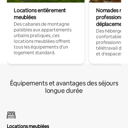
Locations entièrement
Nomades num
meublées
professionnel
déplacement
Des cabanes de montagne
paisibles aux appartements
Des hébergem
urbains pratiques, ces
confortables p
locations meublées offrent
professionnels
tous les équipements d'un
télétravail dis
logement standard.
et d'espaces de
Équipements et avantages des séjours
longue durée
Locations meublées