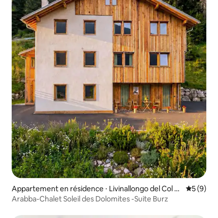
Appartement en résidence ⋅ Livinallongo del Col di
Évaluatio
5 (9)
Lana
Arabba-Chalet Soleil des Dolomites -Suite Burz