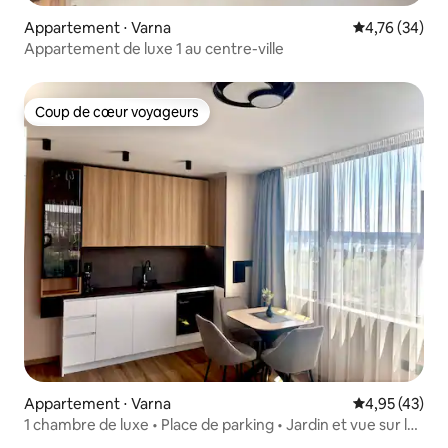
Appartement ⋅ Varna
Évaluation mo
4,76 (34)
Appartement de luxe 1 au centre-ville
Coup de cœur voyageurs
Coup de cœur voyageurs
Appartement ⋅ Varna
Évaluation mo
4,95 (43)
1 chambre de luxe • Place de parking • Jardin et vue sur la
mer