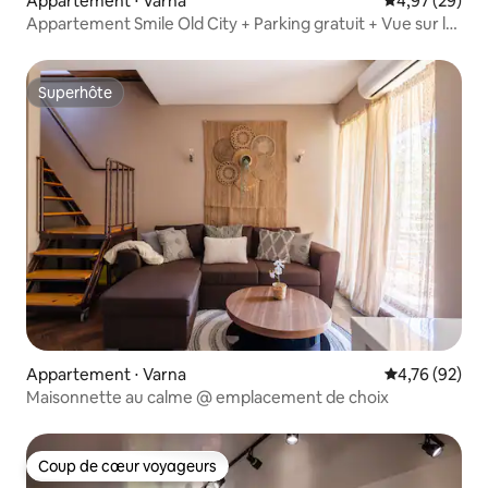
Appartement ⋅ Varna
Évaluation mo
4,97 (29)
Appartement Smile Old City + Parking gratuit + Vue sur la
mer
Superhôte
Superhôte
Appartement ⋅ Varna
Évaluation mo
4,76 (92)
Maisonnette au calme @ emplacement de choix
Coup de cœur voyageurs
Coup de cœur voyageurs