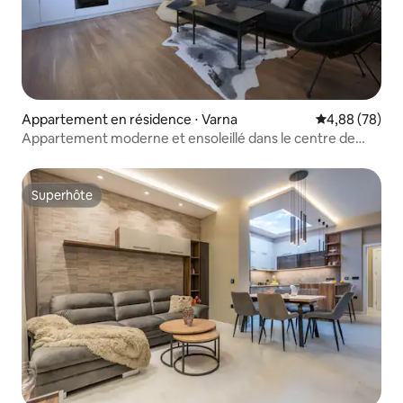
Appartement en résidence ⋅ Varna
Évaluation mo
4,88 (78)
Appartement moderne et ensoleillé dans le centre de
Varna
Superhôte
Superhôte