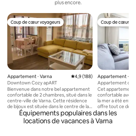
plus encore.
Coup de cœur voyageurs
Coup de cœur vo
Coup de cœur voyageurs
Coup de cœur vo
Appartement ⋅ Varna
Évaluation moyenne sur la base
4,9 (188)
Appartement ⋅ Va
Downtown Cozy apART
Appartement conf
la mer
Bienvenue dans notre bel appartement
Cet appartement 
confortable de 2 chambres, situé dans le
confortable avec 
centre-ville de Varna. Cette résidence
la mer a été enti
de bijoux est située dans le centre de la
offre tout ce dont
Équipements populaires dans les
ville avec de nombreux restaurants,
un séjour inoubliab
cafés, bars et boutiques à proximité. Il se
Garden, à 10 minut
locations de vacances à Varna
trouve à seulement 5 minutes à pied du
et du centre-ville.
célèbre jardin marin de Varna, de la plage
d'entrée, d'un sal
et de la zone piétonne. L'appartement
d'une cuisine, d'