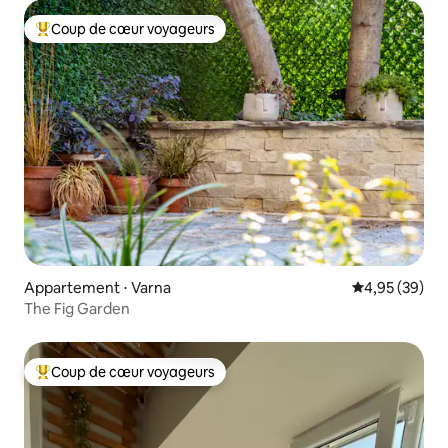
Coup de cœur voyageurs
Coups de cœur voyageurs les plus appréciés
Appartement ⋅ Varna
Évaluation mo
4,95 (39)
The Fig Garden
Coup de cœur voyageurs
Coups de cœur voyageurs les plus appréciés