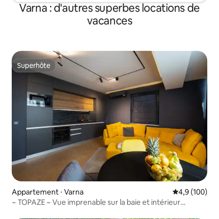
Varna : d'autres superbes locations de
vacances
Superhôte
Superhôte
Appartement ⋅ Varna
Évaluation mo
4,9 (100)
~ TOPAZE ~ Vue imprenable sur la baie et intérieur
élégant