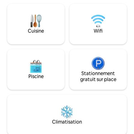
peut accueillir confortablement 4
d'une salle de bain
personnes (amis ou famille), dispose de
terrasse avec vue 
la climatisation, de la télévision par câble,
Climatisation, con
d'une connexion Wi-Fi rapide gratuite,
et télévision d'exc
de serviettes propres et fraîches et de
cuisine comprend 
Cuisine
Wifi
linge de lit, d'articles de toilette. Lisez ci-
de cuisson, un lave
dessous pour en savoir plus !
réfrigérateur, une 
ustensiles de cuisi
Stationnement
Piscine
gratuit sur place
Climatisation