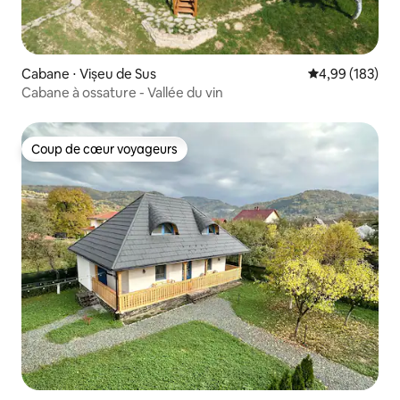
Cabane ⋅ Vișeu de Sus
Évaluation moy
4,99 (183)
Cabane à ossature - Vallée du vin
Coup de cœur voyageurs
Coup de cœur voyageurs