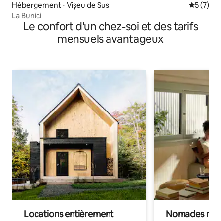
Hébergement ⋅ Vișeu de Sus
Évaluatio
5 (7)
La Bunici
Le confort d'un chez-soi et des tarifs
mensuels avantageux
Locations entièrement
Nomades num