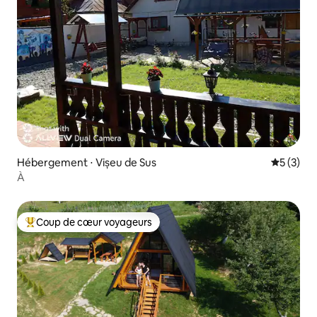
Hébergement ⋅ Vișeu de Sus
Évaluatio
5 (3)
À
Coup de cœur voyageurs
Coups de cœur voyageurs les plus appréciés