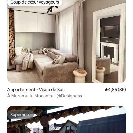
Coup de cœur voyageurs
Coup de cœur voyageurs
Appartement ⋅ Vișeu de Sus
Évaluation mo
4,85 (85)
À Maramu' la Mocanita ! @Designess
Superhôte
Superhôte