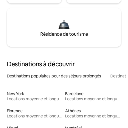
Résidence de tourisme
Destinations à découvrir
Destinations populaires pour des séjours prolongés
Destinati
New York
Barcelone
Locations moyenne et longue durée
Locations moyenne et longue durée
Florence
Athènes
Locations moyenne et longue durée
Locations moyenne et longue durée
Miami
Montréal