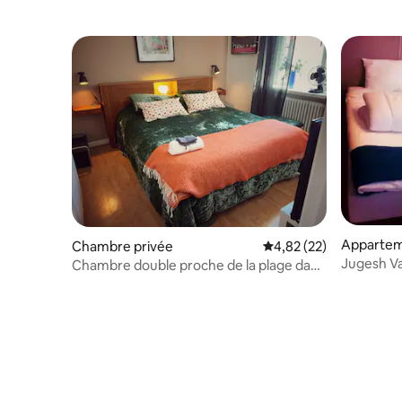
Apparte
Chambre privée
Évaluation moyenne su
4,82 (22)
Jugesh V
Chambre double proche de la plage dans
le centre de Jönköping