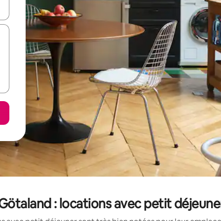
hes vers le haut et vers le bas pour les parcourir ou en appuyant et en fai
ötaland : locations avec petit déjeune