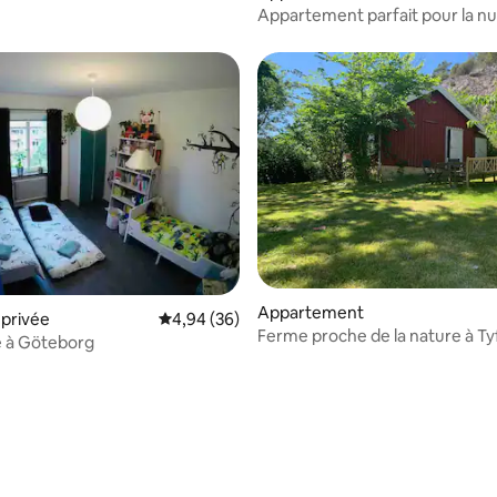
Appartement parfait pour la nui
vieille ville
Appartement
privée
Évaluation moyenne sur la base de 36 commen
4,94 (36)
Ferme proche de la nature à Ty
e à Göteborg
 la base de 56 commentaires : 4,86 sur 5