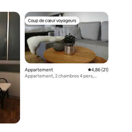
Coup de cœur voyageurs
Coup de cœur voyageurs
Appartement
Évaluation moyenne su
4,86 (21)
Appartement, 2 chambres 4 pers,
Jönköping