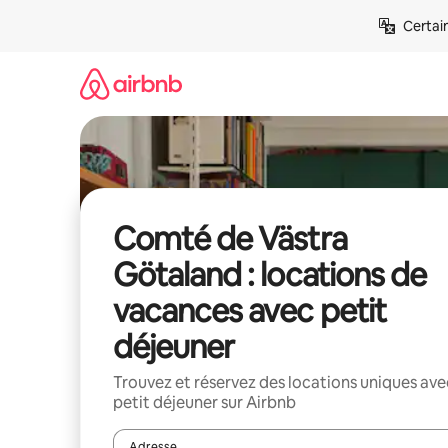
Aller
Certai
directement
au
contenu
Comté de Västra
Götaland : locations de
vacances avec petit
déjeuner
Trouvez et réservez des locations uniques ave
petit déjeuner sur Airbnb
Adresse