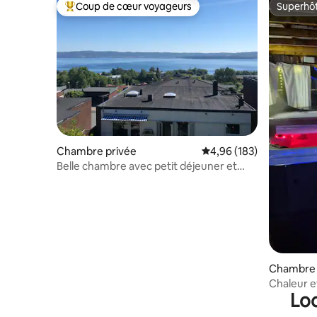
Coup de cœur voyageurs
Superhô
Coups de cœur voyageurs les plus appréciés
Superhô
Chambre privée
Évaluation moyenne sur 
4,96 (183)
Belle chambre avec petit déjeuner et
stationnement gratuit !
Chambre 
Chaleur e
Loc
agréable