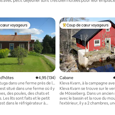
s avec petit déjeuner sont très bien notées pour leur emplace
 cœur voyageurs
Coup de cœur voyageurs
 cœur voyageurs
Coups de cœur voyageurs les p
d'hôtes
Évaluation moyenne sur la base de 134 comme
4,95 (134)
Cabane
É
lstuga dans une ferme près de la
Kleva Kvarn, à la campagne ave
u lac.
déjeuner dans un cadre agréab
 est situé dans une ferme où il y
Kleva Kvarn se trouve sur le ve
hes, des poules, des chats et
de Mösseberg. Dans un ancien 
e petit
avec le bassin et la roue du mou
est dans le réfrigérateur à
l'extérieur, il y a 2 chambres, un
vée. Le petit chalet dispose de 3
manger, une kitchenette (pas 
z-de-chaussée et de 3 au
cuisiner mais il y a un micro et 