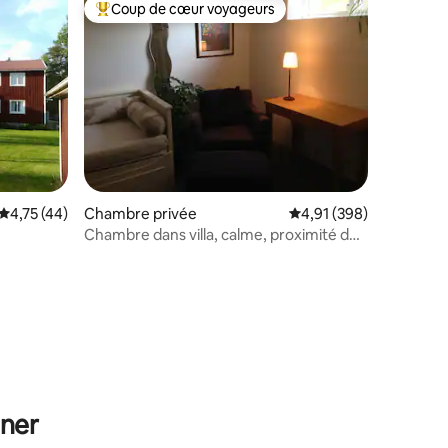
Coup de cœur voyageurs
Coups de cœur voyageurs les plus appréciés
Évaluation moyenne sur la base de 44 commentaires : 4,75 sur 5
4,75 (44)
Chambre privée
Évaluation moyenne sur
4,91 (398)
Chambre dans villa, calme, proximité des
communications
ntaires : 4,86 sur 5
uner