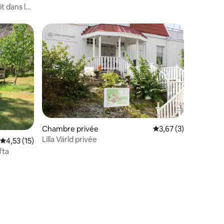
t dans la
Chambre privée
Évaluation moyenne s
3,67 (3)
Lilla Värld privée
Évaluation moyenne sur la base de 15 commentaires : 4,53 sur 5
4,53 (15)
taires : 4,94 sur 5
fta