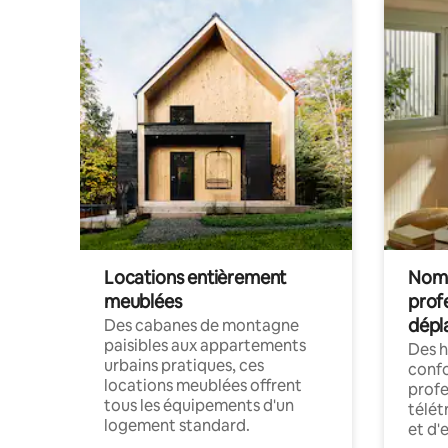
Locations entièrement
Noma
meublées
prof
dépl
Des cabanes de montagne
paisibles aux appartements
Des 
urbains pratiques, ces
confo
locations meublées offrent
profe
tous les équipements d'un
télét
logement standard.
et d'