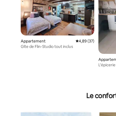
Appartement
Évaluation moyenne sur
4,89 (37)
Gîte de Flin-Studio tout inclus
Apparte
L'épicerie
Le confor