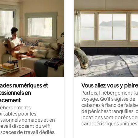
des numériques et
Vous allez vous y plaire
essionnels en
Parfois, l'hébergement fai
voyage. Qu'il s'agisse de
acement
cabanes à flanc de falais
hébergements
de péniches tranquilles, 
rtables pour les
locations sont dotées de
ssionnels nomades et en
caractéristiques uniques
ravail disposant du wifi
espaces de travail dédiés.