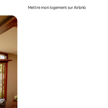
Mettre mon logement sur Airbnb
sant glisser.