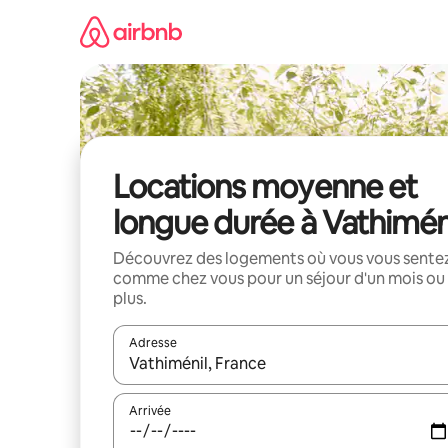
Aller
directement
au
contenu
Locations moyenne et
longue durée à Vathimén
Découvrez des logements où vous vous sente
comme chez vous pour un séjour d'un mois ou
plus.
Adresse
Lorsque les résultats s'affichent, utilisez les flèc
Arrivée