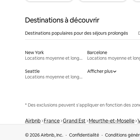
Destinations à découvrir
Destinations populaires pour des séjours prolongés
New York
Barcelone
Locations moyenne et longue durée
Seattle
Afficher plus
Locations moyenne et longue durée
* Des exclusions peuvent s'appliquer en fonction des zo
Airbnb
France
Grand Est
Meurthe-et-Moselle
V
© 2026 Airbnb, Inc.
Confidentialité
Conditions génér