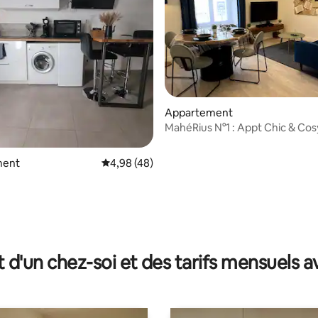
 la base de 37 commentaires : 4,89 sur 5
Appartement
MahéRius N°1 : Appt Chic & Cos
ment
Évaluation moyenne sur la base de 48 comme
4,98 (48)
t d'un chez-soi et des tarifs mensuels 