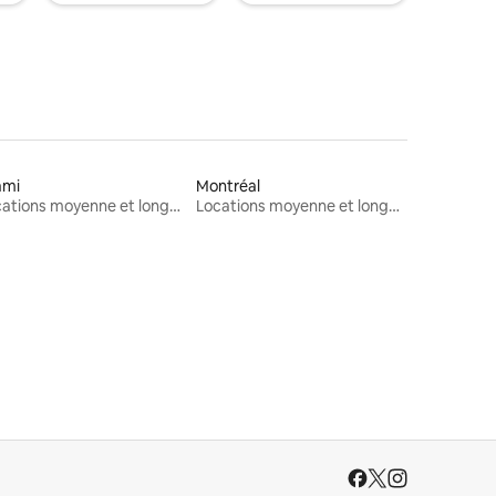
ami
Montréal
Locations moyenne et longue durée
Locations moyenne et longue durée