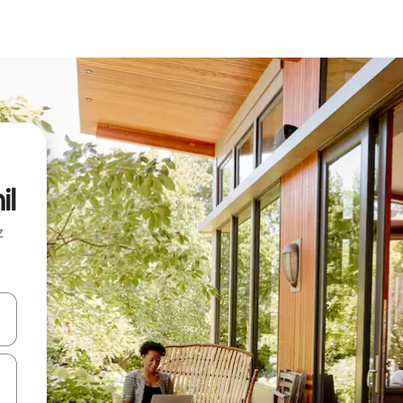
il
z
hes vers le haut et vers le bas pour les parcourir ou en appuyant et en fai