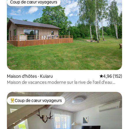
Coup de cœur voyageurs
Coup de cœur voyageurs
Maison d'hôtes ⋅ Kuiaru
Évaluation moy
4,96 (152)
Maison de vacances moderne sur la rive de l'œil d'eau
avec sauna à vapeur
Coup de cœur voyageurs
Coups de cœur voyageurs les plus appréciés