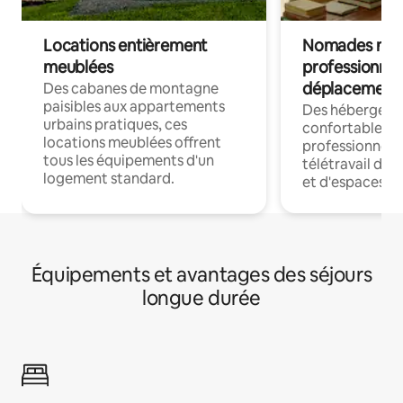
Locations entièrement
Nomades num
meublées
professionnel
déplacement
Des cabanes de montagne
paisibles aux appartements
Des hébergem
urbains pratiques, ces
confortables p
locations meublées offrent
professionnels
tous les équipements d'un
télétravail dis
logement standard.
et d'espaces de
Équipements et avantages des séjours
longue durée