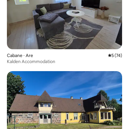
Cabane ⋅ Are
Évaluation
5 (74)
Kalden Accommodation