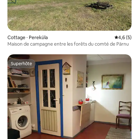
Cottage ⋅ Pereküla
Évaluation 
4,6 (5)
Maison de campagne entre les forêts du comté de Pärnu
Superhôte
Superhôte