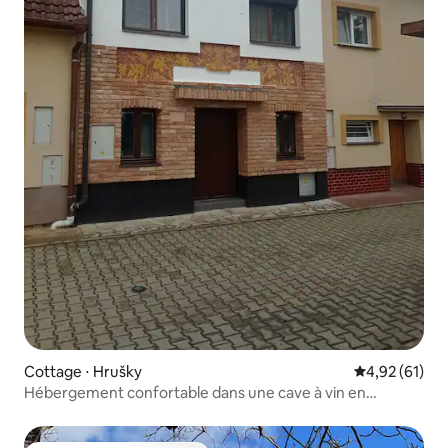
Cottage ⋅ Hrušky
Évaluation mo
4,92 (61)
Hébergement confortable dans une cave à vin en
Moravie du Sud