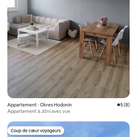
Appartement ⋅ Okres Hodonín
Évaluatio
5 (8)
Appartement à Jižní avec vue
Coup de cœur voyageurs
Coup de cœur voyageurs