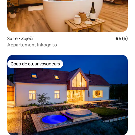
Suite ⋅ Zaječí
Évaluatio
5 (6)
Appartement Inkognito
Coup de cœur voyageurs
Coup de cœur voyageurs