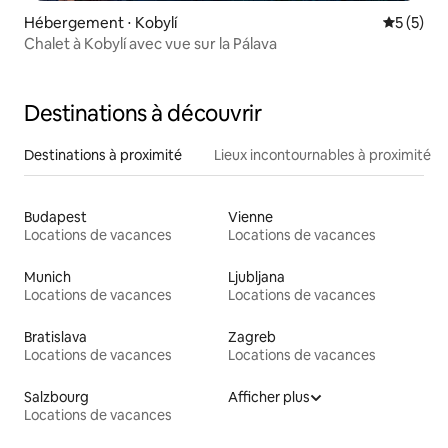
Hébergement ⋅ Kobylí
Évaluatio
5 (5)
Chalet à Kobylí avec vue sur la Pálava
Destinations à découvrir
Destinations à proximité
Lieux incontournables à proximité
Budapest
Vienne
Locations de vacances
Locations de vacances
Munich
Ljubljana
Locations de vacances
Locations de vacances
Bratislava
Zagreb
Locations de vacances
Locations de vacances
Salzbourg
Afficher plus
Locations de vacances