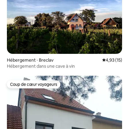
Hébergement ⋅ Breclav
Évaluation mo
4,93 (15)
Hébergement dans une cave à vin
Coup de cœur voyageurs
Coup de cœur voyageurs