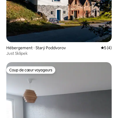
Hébergement ⋅ Starý Poddvorov
Évaluatio
5 (4)
Just Sklípek
Coup de cœur voyageurs
Coup de cœur voyageurs