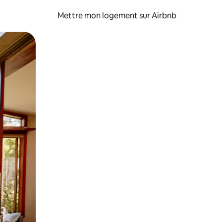
Mettre mon logement sur Airbnb
sant glisser.