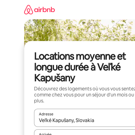
Aller
directement
au
contenu
Locations moyenne et
longue durée à Veľké
Kapušany
Découvrez des logements où vous vous sente
comme chez vous pour un séjour d'un mois ou
plus.
Adresse
Lorsque les résultats s'affichent, utilisez les flèc
Arrivée