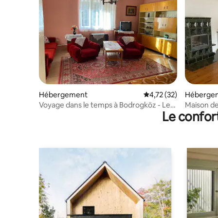
Hébergement
Évaluation moyenne su
4,72 (32)
Héberge
Voyage dans le temps à Bodrogköz - Le
Maison de
Le confor
voyage dans le temps en Hongrie
de Košice