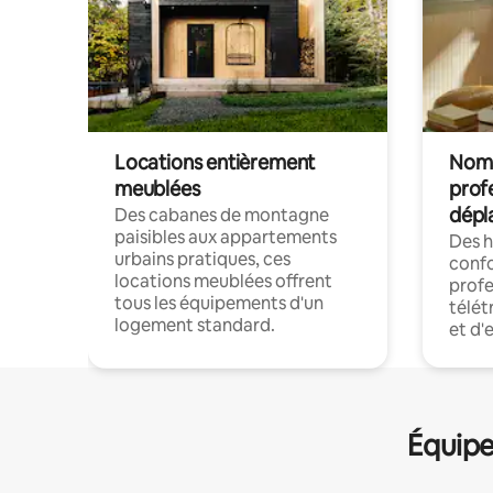
Locations entièrement
Noma
meublées
prof
dépl
Des cabanes de montagne
paisibles aux appartements
Des 
urbains pratiques, ces
confo
locations meublées offrent
profe
tous les équipements d'un
télét
logement standard.
et d'
Équipe