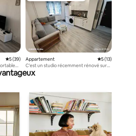
ntaires : 4,87 sur 5
Évaluation moyenne sur la base de 39 commentaires : 5 sur 5
5 (39)
Appartement
Évaluation moyenne
5 (13)
ortable
C'est un studio récemment rénové sur
avantageux
Profesora Hlavaca