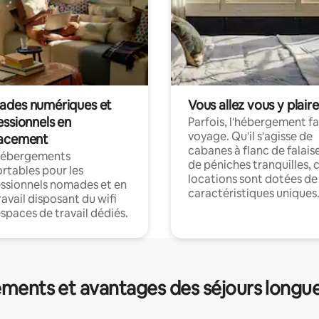
des numériques et
Vous allez vous y plaire
essionnels en
Parfois, l'hébergement fai
voyage. Qu'il s'agisse de
acement
cabanes à flanc de falais
hébergements
de péniches tranquilles, 
rtables pour les
locations sont dotées de
ssionnels nomades et en
caractéristiques uniques
ravail disposant du wifi
espaces de travail dédiés.
ments et avantages des séjours longu