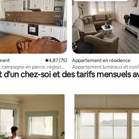
r la base de 32 commentaires : 4,72 sur 5
ment
Évaluation moyenne sur la base de 75 comme
4,87 (75)
Appartement en résidence
 campagne en pierre, région
Appartement lumineux et conf
t d'un chez-soi et des tarifs mensuels 
avec parking gratuit