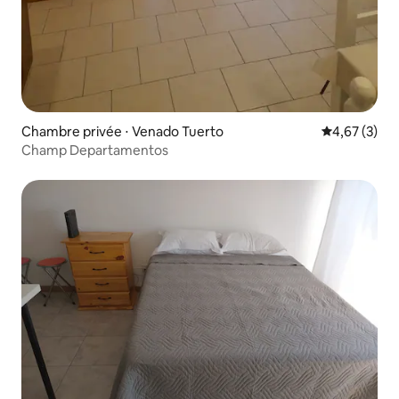
Chambre privée ⋅ Venado Tuerto
Évaluation m
4,67 (3)
Champ Departamentos