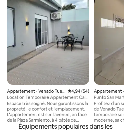
Appartement ⋅ Venado Tuer
Évaluation moyenne sur la base
4,94 (54)
Appartement ⋅ Ve
to
Location Temporaire Appartement Calle
Punto San Martin
Lisandro 426 "B"
Espace très soigné. Nous garantissons la
Profitez d'un séjo
propreté, le confort et l'emplacement.
de Venado Tuerto
L'appartement est sur l'avenue, en face
temporaire se dis
de la Plaza Sarmiento, à 4 pâtés de
moderne, sa chale
Équipements populaires dans les
maisons de RN8 (accès facile) et à 6 du
emplacement centr