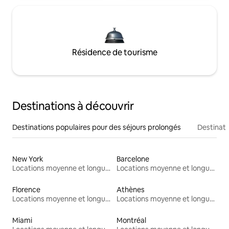
Résidence de tourisme
Destinations à découvrir
Destinations populaires pour des séjours prolongés
Destinati
New York
Barcelone
Locations moyenne et longue durée
Locations moyenne et longue durée
Florence
Athènes
Locations moyenne et longue durée
Locations moyenne et longue durée
Miami
Montréal