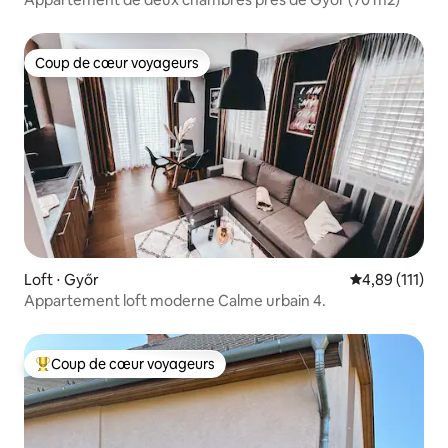
Coup de cœur voyageurs
Coup de cœur voyageurs
Loft ⋅ Győr
Évaluation moy
4,89 (111)
Appartement loft moderne Calme urbain 4.
Coup de cœur voyageurs
Coups de cœur voyageurs les plus appréciés