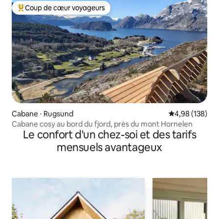
Coup de cœur voyageurs
Coups de cœur voyageurs les plus appréciés
Cabane ⋅ Rugsund
Évaluation moy
4,98 (138)
Cabane cosy au bord du fjord, près du mont Hornelen
Le confort d'un chez-soi et des tarifs
mensuels avantageux