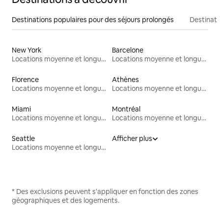
Destinations populaires pour des séjours prolongés
Destinati
New York
Barcelone
Locations moyenne et longue durée
Locations moyenne et longue durée
Florence
Athènes
Locations moyenne et longue durée
Locations moyenne et longue durée
Miami
Montréal
Locations moyenne et longue durée
Locations moyenne et longue durée
Seattle
Afficher plus
Locations moyenne et longue durée
* Des exclusions peuvent s'appliquer en fonction des zones
géographiques et des logements.