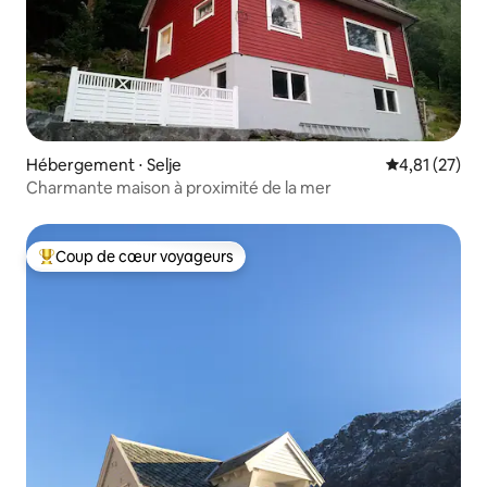
Hébergement ⋅ Selje
Évaluation mo
4,81 (27)
Charmante maison à proximité de la mer
Coup de cœur voyageurs
Coups de cœur voyageurs les plus appréciés