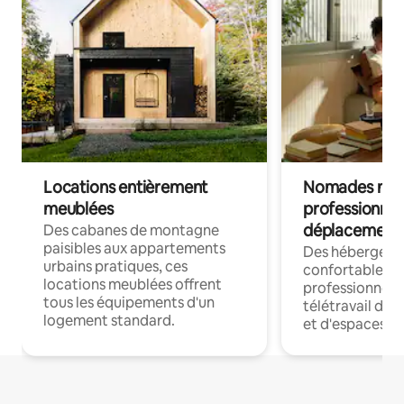
Locations entièrement
Nomades num
meublées
professionnel
déplacement
Des cabanes de montagne
paisibles aux appartements
Des hébergem
urbains pratiques, ces
confortables p
locations meublées offrent
professionnels
tous les équipements d'un
télétravail dis
logement standard.
et d'espaces de