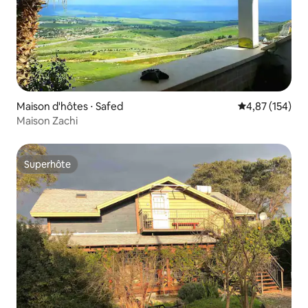
Maison d'hôtes ⋅ Safed
Évaluation moy
4,87 (154)
Maison Zachi
Superhôte
Superhôte