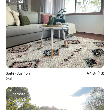
Superhôte
Superhôte
Suite ⋅ Amnun
Évaluation mo
4,84 (43)
Galil
Superhôte
Superhôte