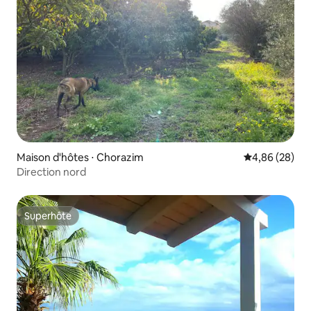
Maison d'hôtes ⋅ Chorazim
Évaluation mo
4,86 (28)
Direction nord
Superhôte
Superhôte