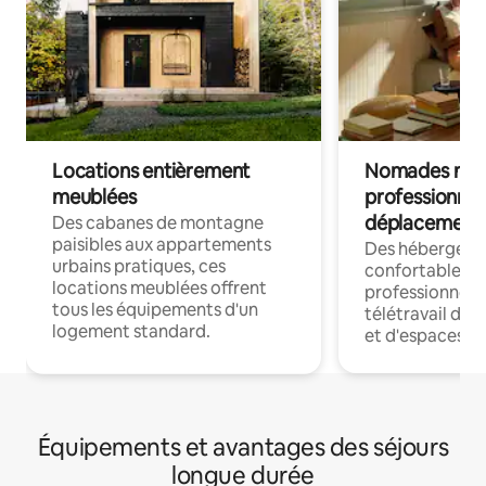
Locations entièrement
Nomades num
meublées
professionnel
déplacement
Des cabanes de montagne
paisibles aux appartements
Des hébergem
urbains pratiques, ces
confortables p
locations meublées offrent
professionnels
tous les équipements d'un
télétravail dis
logement standard.
et d'espaces de
Équipements et avantages des séjours
longue durée