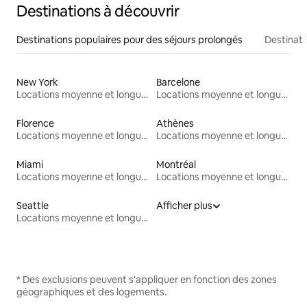
Destinations à découvrir
Destinations populaires pour des séjours prolongés
Destinati
New York
Barcelone
Locations moyenne et longue durée
Locations moyenne et longue durée
Florence
Athènes
Locations moyenne et longue durée
Locations moyenne et longue durée
Miami
Montréal
Locations moyenne et longue durée
Locations moyenne et longue durée
Seattle
Afficher plus
Locations moyenne et longue durée
* Des exclusions peuvent s'appliquer en fonction des zones
géographiques et des logements.