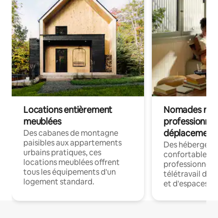
Locations entièrement
Nomades num
meublées
professionnel
déplacement
Des cabanes de montagne
paisibles aux appartements
Des hébergem
urbains pratiques, ces
confortables p
locations meublées offrent
professionnels
tous les équipements d'un
télétravail dis
logement standard.
et d'espaces de