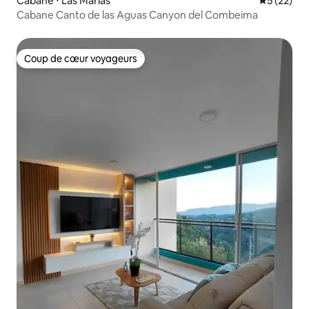
Cabane ⋅ Las Marias
Évaluation
5 (22)
Cabane Canto de las Aguas Canyon del Combeima
Coup de cœur voyageurs
Coup de cœur voyageurs