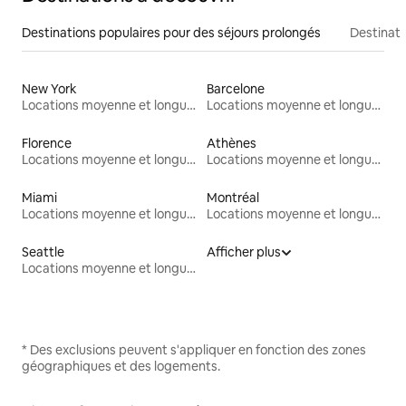
Destinations populaires pour des séjours prolongés
Destinati
New York
Barcelone
Locations moyenne et longue durée
Locations moyenne et longue durée
Florence
Athènes
Locations moyenne et longue durée
Locations moyenne et longue durée
Miami
Montréal
Locations moyenne et longue durée
Locations moyenne et longue durée
Seattle
Afficher plus
Locations moyenne et longue durée
* Des exclusions peuvent s'appliquer en fonction des zones
géographiques et des logements.