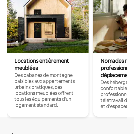
Locations entièrement
Nomades num
meublées
professionnel
déplacement
Des cabanes de montagne
paisibles aux appartements
Des hébergem
urbains pratiques, ces
confortables p
locations meublées offrent
professionnels
tous les équipements d'un
télétravail dis
logement standard.
et d'espaces de