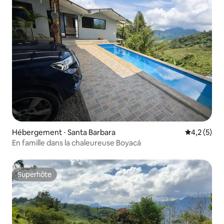
Hébergement ⋅ Santa Barbara
Évaluation 
4,2 (5)
En famille dans la chaleureuse Boyacá
Superhôte
Superhôte