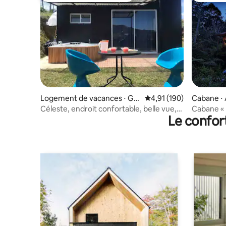
Logement de vacances ⋅ Gu
Évaluation moyenne sur
4,91 (190)
Cabane ⋅ 
arne
Céleste, endroit confortable, belle vue,
Cabane « E
Le confor
Guarne
Antioquia