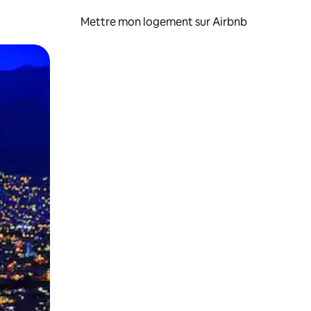
Mettre mon logement sur Airbnb
sant glisser.