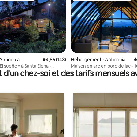
 la base de 190 commentaires : 4,91 sur 5
Antioquia
Évaluation moyenne sur la base de 143 comme
4,85 (143)
Hébergement ⋅ Antioquia
É
l sueño » à Santa Elena -
Maison en arc en bord de lac - 
t d'un chez-soi et des tarifs mensuels 
Guatape, accès au lac