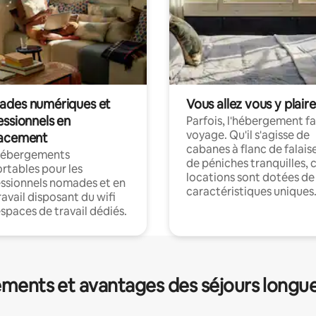
des numériques et
Vous allez vous y plaire
essionnels en
Parfois, l'hébergement fai
voyage. Qu'il s'agisse de
acement
cabanes à flanc de falais
hébergements
de péniches tranquilles, 
rtables pour les
locations sont dotées de
ssionnels nomades et en
caractéristiques uniques
ravail disposant du wifi
espaces de travail dédiés.
ments et avantages des séjours longu