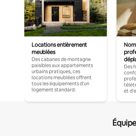
Locations entièrement
Noma
meublées
prof
dépl
Des cabanes de montagne
paisibles aux appartements
Des 
urbains pratiques, ces
confo
locations meublées offrent
profe
tous les équipements d'un
télét
logement standard.
et d'
Équipe