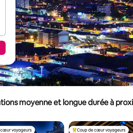
tions moyenne et longue durée à prox
 cœur voyageurs
Coup de cœur voyageurs
 cœur voyageurs
Coups de cœur voyageurs les p