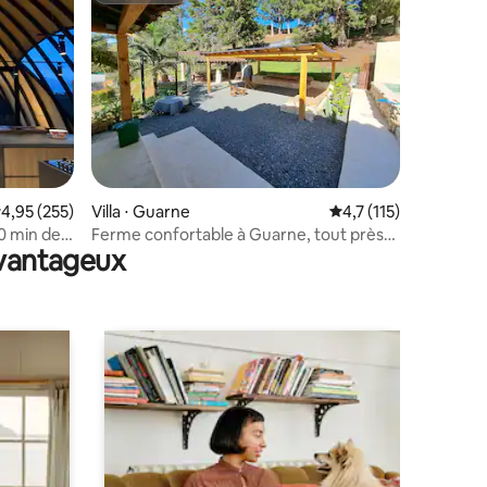
ntaires : 4,85 sur 5
valuation moyenne sur la base de 255 commentaires : 4,95 sur 5
4,95 (255)
Villa ⋅ Guarne
Évaluation moyenne s
4,7 (115)
10 min de
Ferme confortable à Guarne, tout près
avantageux
de Medellín