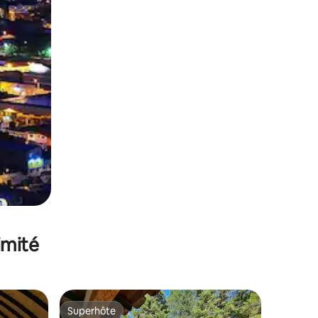
imité
Superhôte
lus appréciés
Superhôte