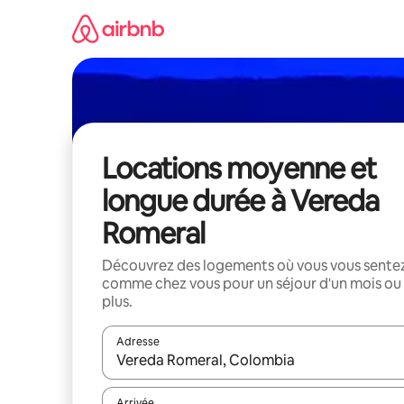
Aller
directement
au
contenu
Locations moyenne et
longue durée à Vereda
Romeral
Découvrez des logements où vous vous sente
comme chez vous pour un séjour d'un mois ou
plus.
Adresse
Lorsque les résultats s'affichent, utilisez les flèc
Arrivée