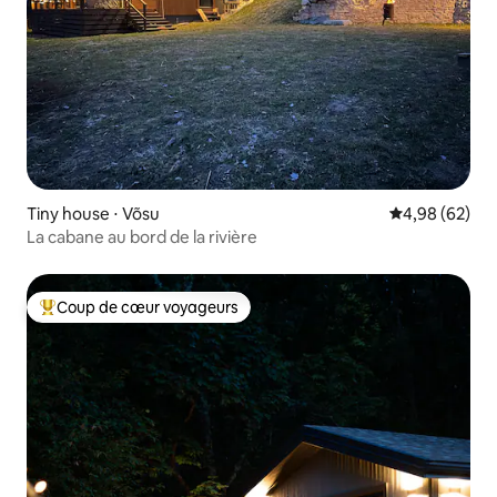
Tiny house ⋅ Võsu
Évaluation mo
4,98 (62)
La cabane au bord de la rivière
Coup de cœur voyageurs
Coups de cœur voyageurs les plus appréciés