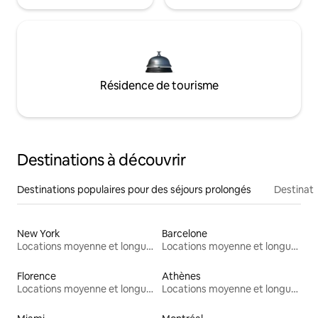
Résidence de tourisme
Destinations à découvrir
Destinations populaires pour des séjours prolongés
Destinati
New York
Barcelone
Locations moyenne et longue durée
Locations moyenne et longue durée
Florence
Athènes
Locations moyenne et longue durée
Locations moyenne et longue durée