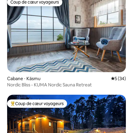
Coup de cœur voyageurs
Coup de cœur voyageurs
Cabane ⋅ Käsmu
Évaluation
5 (34)
Nordic Bliss - KUMA Nordic Sauna Retreat
Coup de cœur voyageurs
Coups de cœur voyageurs les plus appréciés