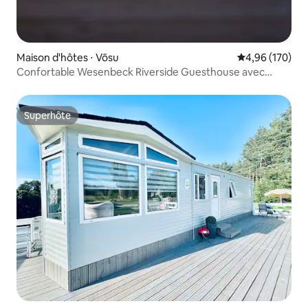
Maison d'hôtes ⋅ Võsu
Évaluation moy
4,96 (170)
Confortable Wesenbeck Riverside Guesthouse avec
jacuzzi
Superhôte
Superhôte