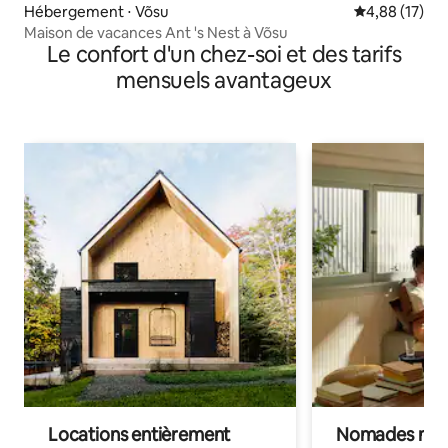
Hébergement ⋅ Võsu
Évaluation mo
4,88 (17)
Maison de vacances Ant 's Nest à Võsu
Le confort d'un chez-soi et des tarifs
mensuels avantageux
Locations entièrement
Nomades num