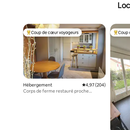
Loc
Coup de cœur voyageurs
Coup 
Coups de cœur voyageurs les plus appréciés
Coups de
Hébergement
Évaluation moyenne sur 
4,97 (204)
Corps de ferme restauré proche
Barbizon,