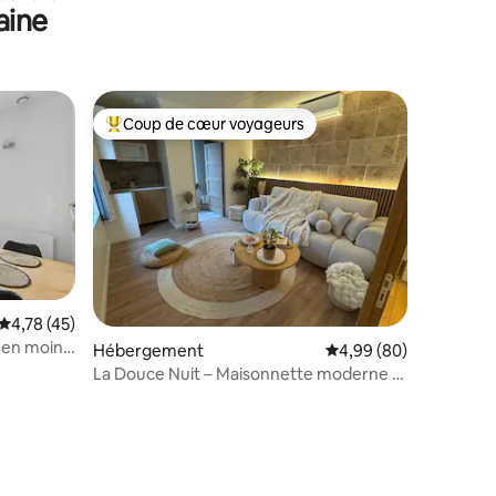
aine
Coup de cœur voyageurs
Coups de cœur voyageurs les plus appréciés
Évaluation moyenne sur la base de 45 commentaires : 4,78 sur 5
4,78 (45)
s en moins
Hébergement
Évaluation moyenne su
4,99 (80)
La Douce Nuit – Maisonnette moderne &
élégante