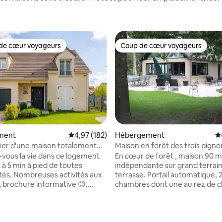
de cœur voyageurs
Coup de cœur voyageurs
 cœur voyageurs les plus appréciés
Coup de cœur voyageurs
ment
Évaluation moyenne sur la base de 182 comme
4,97 (182)
Hébergement
É
ier d'une maison totalement
Maison en forêt des trois pig
la base de 142 commentaires : 4,98 sur 5
e
z-vous la vie dans ce logement
En cœur de forêt , maison 90 m
t à 5 min à pied de toutes
indépendante sur grand terrain
és. Nombreuses activités aux
terrasse. Portail automatique, 
, brochure informative 😊.
chambres dont une au rez de 
ier d'une maison à louer avec
grande pièce à vivre lumineuse
. Entrée privée. Non adapté aux
cheminée et canapé lit 160 , cui
s porteurs de handicap moteur
équipée, Sdb avec grande douc
ses 3 chambres cozy et
Equipements complet : lave-vai