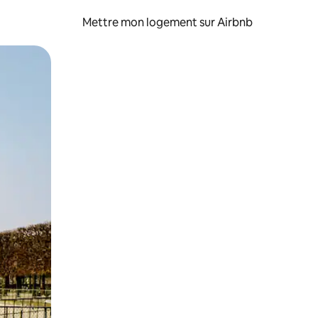
Mettre mon logement sur Airbnb
sant glisser.