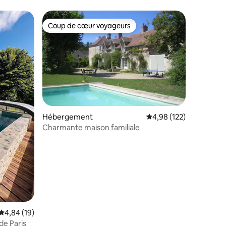
Coup de cœur voyageurs
Coup de cœur voyageurs
Hébergement
Évaluation moyenne sur
4,98 (122)
Charmante maison familiale
ntaires : 4,84 sur 5
Évaluation moyenne sur la base de 19 commentaires : 4,84 sur 5
4,84 (19)
de Paris