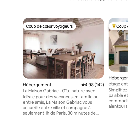
Coup de cœur voyageurs
Coup 
Coup de cœur voyageurs
Coups de
Héberge
étage ent
Hébergement
Évaluation moyenne sur 
4,98 (142)
autonom
Simplifie
La Maison Gabriac - Gîte nature avec
paisible e
grand jardin
Idéale pour des vacances en famille ou
commodit
entre amis, La Maison Gabriac vous
alentours
accueille entre ville et campagne à
Etage ent
seulement 1h de Paris, 30 minutes de
escaliers
Fontainebleau et 50 minutes de
personne
Disneyland. Inscrit dans une démarche
😟. Avec 