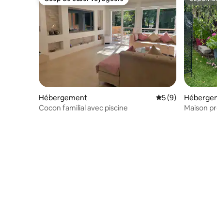
Coup de cœur voyageurs
Superhô
Hébergement
Évaluation moyenn
5 (9)
Héberge
Cocon familial avec piscine
Maison p