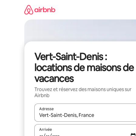
Aller
directement
au
contenu
Vert-Saint-Denis :
locations de maisons de
vacances
Trouvez et réservez des maisons uniques sur
Airbnb
Adresse
Lorsque les résultats s'affichent, utilisez les flèc
Arrivée