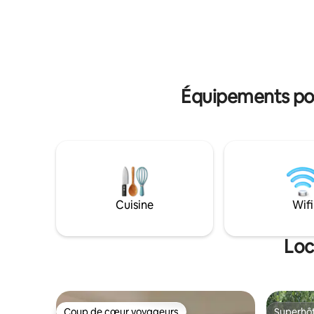
éco responsable le gîte est meublé et
climatisées. De 1 à 6 personnes.
décoré entièrement avec de la seconde
cuisine toute équipée et sa sa
main pour vous proposer un espace
Il y a ég
unique et engagé. Nous vous
ombragé 
garantissons l’utilisation de produits
famille de
d’entretien et d’hygiène respectueux de
votre santé et de l’environnement, du
Équipements popu
linge certifié Oeko-Tex...etc
Cuisine
Wifi
Loc
Coup de cœur voyageurs
Superhô