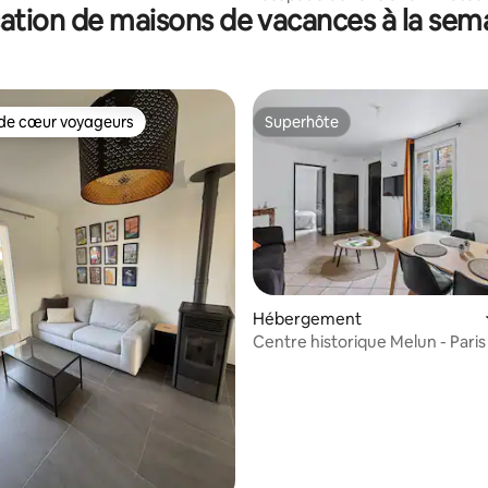
ation de maisons de vacances à la sem
de cœur voyageurs
Superhôte
 cœur voyageurs les plus appréciés
Superhôte
la base de 204 commentaires : 4,97 sur 5
Hébergement
Centre historique Melun - Pari
d'1h