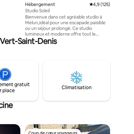
Hébergement
Évaluation moyenne su
4,9 (125)
icro-onde,
Studio Soleil
Bienvenue dans cet agréable studio à
ur nature
Melun,idéal pour une escapade paisible
ou un séjour prolongé. Ce studio
ille ..6
lumineux et moderne offre tout le
 Vert-Saint-Denis
confort nécessaire pour vous sentir chez
vous dès votre arrivée. Il est situé à
l’arrière d’une maison sous une terrasse.
Espace de vie confortable, cuisine
équipée, salle de bain moderne, jardin,
accès Wifi et Parking. Situé dans un
quartier calme de Melun, ce studio est à
quelques minutes à pied des
ement gratuit
commerces, restaurants et transports
Climatisation
r place
en commun.
cine
Coup de cœur voyageurs