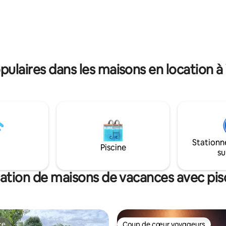
 Avec sa
lave linge, sèche linge, four, m
lle de bain.
machine à café, 4 G, barbecue, transats,
alement un espace extérieur
TV ,VTT.. Très beau cadre ,séjo
et aménagé. Adapté pour une
proche Forêt des 3 pignons,
 passage et aux travailleurs.
Fontainebleau et Milly . Ideal fam
personnes max
laires dans les maisons en location à
Stationn
Piscine
su
ation de maisons de vacances avec pis
te
Coup de cœur voyageurs