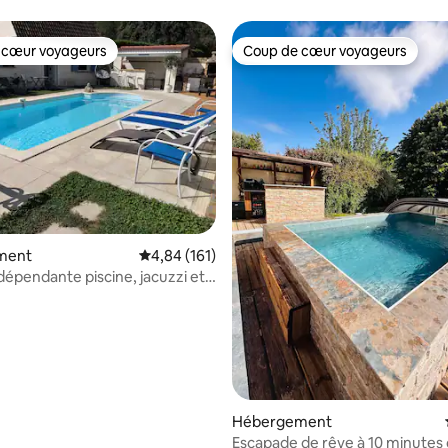
proche Paris
 cœur voyageurs
Coup de cœur voyageurs
 cœur voyageurs
Coup de cœur voyageurs
ment
Évaluation moyenne sur la base de 161 comme
4,84 (161)
la base de 202 commentaires : 4,94 sur 5
te piscine, jacuzzi et
Hébergement
Escapade de rêve à 10 minutes 