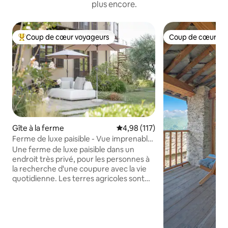
plus encore.
Coup de cœur voyageurs
Coup de cœur vo
Coups de cœur voyageurs les plus appréciés
Coup de cœur vo
Gîte à la ferme
Évaluation moyenne sur la base 
4,98 (117)
Ferme de luxe paisible - Vue imprenable
sur les Alpes
Une ferme de luxe paisible dans un
endroit très privé, pour les personnes à
la recherche d'une coupure avec la vie
quotidienne. Les terres agricoles sont
principalement constituées d'oliviers
disposés le long de terrasses à flanc de
coteau, de buissons de myrtilles et de
pruniers. La propriété est située sur un
point panoramique avec une vue