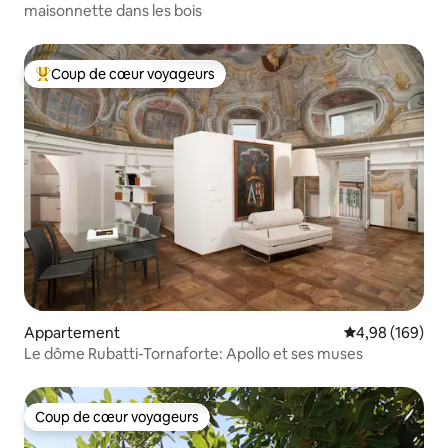
maisonnette dans les bois
Coup de cœur voyageurs
Coups de cœur voyageurs les plus appréciés
Appartement
Évaluation moy
4,98 (169)
Le dôme Rubatti-Tornaforte: Apollo et ses muses
Coup de cœur voyageurs
Coup de cœur voyageurs