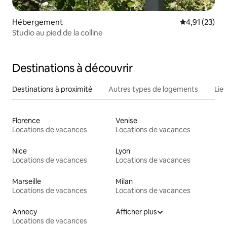
Hébergement
Évaluation mo
4,91 (23)
Studio au pied de la colline
Destinations à découvrir
Destinations à proximité
Autres types de logements
Lie
Florence
Venise
Locations de vacances
Locations de vacances
Nice
Lyon
Locations de vacances
Locations de vacances
Marseille
Milan
Locations de vacances
Locations de vacances
Annecy
Afficher plus
Locations de vacances