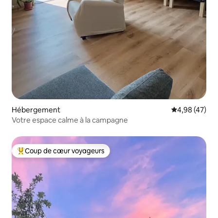
Hébergement
Évaluation mo
4,98 (47)
Votre espace calme à la campagne
Coup de cœur voyageurs
Coups de cœur voyageurs les plus appréciés