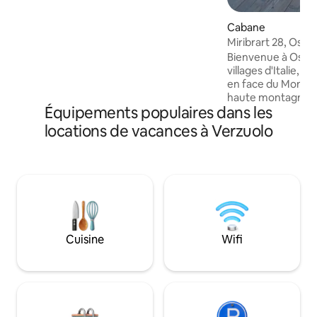
spectaculaire à 360* sur un paysage plat,
des collines et les Alpes. Entourée de
Cabane
forêts tranquilles et de sentiers pour
Miribrart 28, Osta
faire des promenades relaxantes ou de
Bienvenue à Ostana
la randonnée. Un terrain de golf est à
villages d'Italie, s
seulement quelques minutes en voiture
en face du Monviso
d'ici.
haute montagne d
Équipements populaires dans les
Le chalet se trouv
le village typique 
locations de vacances à Verzuolo
Ostana, loin des ci
masse. Le chalet a
au sud-ouest, et d
vous pourrez prof
spectaculaire sur 
montagnes enviro
mois d'hiver, si vo
serez enveloppé pa
Cuisine
Wifi
cheminée à bois.