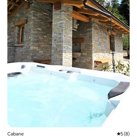
Cabane
Évaluatio
5 (8)