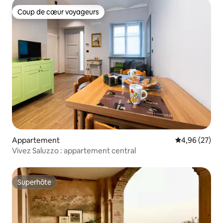
Coup de cœur voyageurs
Coup de cœur voyageurs
Appartement
Évaluation mo
4,96 (27)
Vivez Saluzzo : appartement central
Superhôte
Superhôte