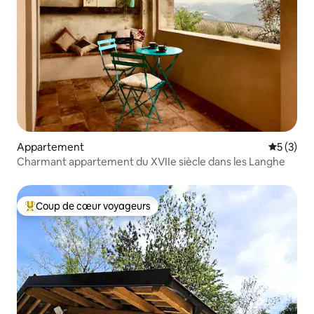
Appartement
Évaluatio
5 (3)
Charmant appartement du XVIIe siècle dans les Langhe
Coup de cœur voyageurs
Coups de cœur voyageurs les plus appréciés