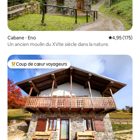
Cabane ⋅ Eno
Évaluation moy
4,95 (175)
Un ancien moulin du XVIIe siècle dans la nature.
Coup de cœur voyageurs
Coups de cœur voyageurs les plus appréciés