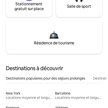
Stationnement
Salle de sport
gratuit sur place
Résidence de tourisme
Destinations à découvrir
Destinations populaires pour des séjours prolongés
Destinati
New York
Barcelone
Locations moyenne et longue durée
Locations moyenne et longue durée
Florence
Athènes