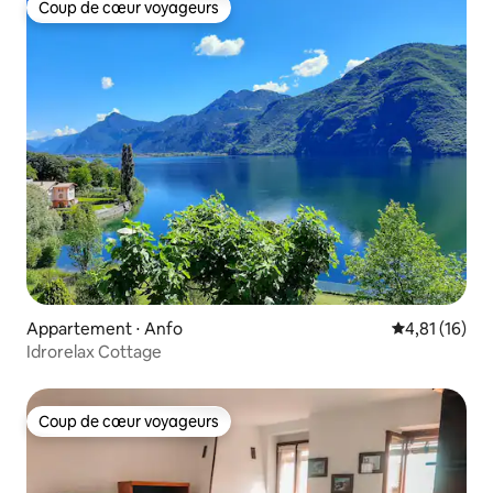
Coup de cœur voyageurs
Coup de cœur voyageurs
Appartement ⋅ Anfo
Évaluation mo
4,81 (16)
Idrorelax Cottage
Coup de cœur voyageurs
Coup de cœur voyageurs