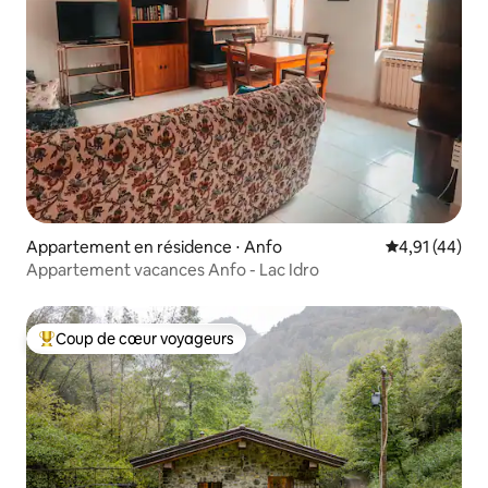
Appartement en résidence ⋅ Anfo
Évaluation mo
4,91 (44)
Appartement vacances Anfo - Lac Idro
Coup de cœur voyageurs
Coups de cœur voyageurs les plus appréciés