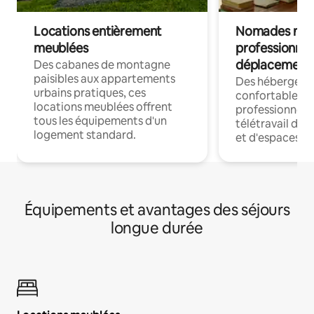
Locations entièrement
Nomades num
meublées
professionnel
déplacement
Des cabanes de montagne
paisibles aux appartements
Des hébergem
urbains pratiques, ces
confortables p
locations meublées offrent
professionnels
tous les équipements d'un
télétravail dis
logement standard.
et d'espaces de
Équipements et avantages des séjours
longue durée