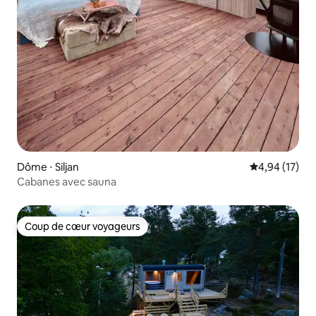
Dôme ⋅ Siljan
Évaluation mo
4,94 (17)
Cabanes avec sauna
Coup de cœur voyageurs
Coup de cœur voyageurs