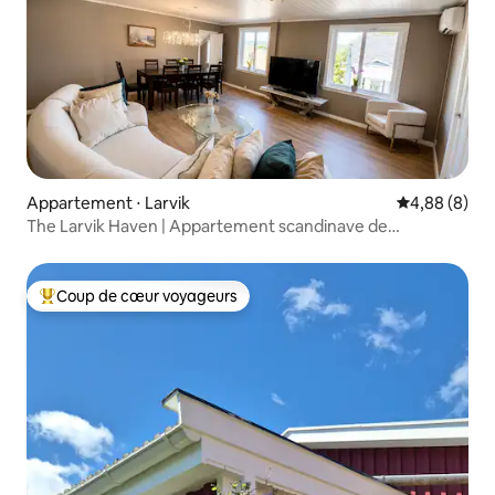
Appartement ⋅ Larvik
Évaluation m
4,88 (8)
The Larvik Haven | Appartement scandinave de
3 chambres
Coup de cœur voyageurs
Coups de cœur voyageurs les plus appréciés