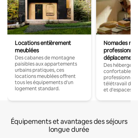
Locations entièrement
Nomades num
meublées
professionnel
déplacement
Des cabanes de montagne
paisibles aux appartements
Des hébergem
urbains pratiques, ces
confortables p
locations meublées offrent
professionnels
tous les équipements d'un
télétravail dis
logement standard.
et d'espaces de
Équipements et avantages des séjours
longue durée