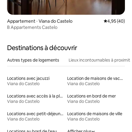
Appartement ⋅ Viana do Castelo
Évaluation mo
4,95 (40)
B Appartements Castelo
Destinations à découvrir
Autres types de logements
Lieux incontournables à proximit
Locations avec jacuzzi
Location de maisons de vacances
Viana do Castelo
Viana do Castelo
Locations avec accès à la plage
Locations en bord de mer
Viana do Castelo
Viana do Castelo
Locations avec petit-déjeuner
Locations de maisons de ville
Viana do Castelo
Viana do Castelo
Locations au bord de l'eau
Afficher plus