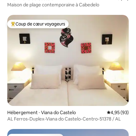
Maison de plage contemporaine à Cabedelo
Coup de cœur voyageurs
Coups de cœur voyageurs les plus appréciés
Hébergement ⋅ Viana do Castelo
Évaluation mo
4,95 (93)
AL Ferros-Duplex-Viana do Castelo-Centro-51378 / AL