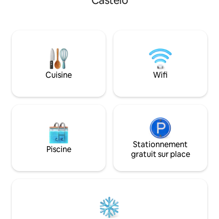
Castelo
de Viana do Castelo, il combine le
montagne, salon e
meilleur des deux mondes : sérénité et
cheminée et terra
proximité urbaine. Profitez de la courte
pour les nomades 
distance jusqu'au ferry pour Viana, des
séjours longue du
écoles de surf, des pistes cyclables, des
Jacques-de-Compo
sentiers de randonnée et des
votre porte.
restaurants en bord de mer. Idéal pour
ceux qui recherchent la nature, le repos
Cuisine
Wifi
et l'aventure.
Stationnement
Piscine
gratuit sur place