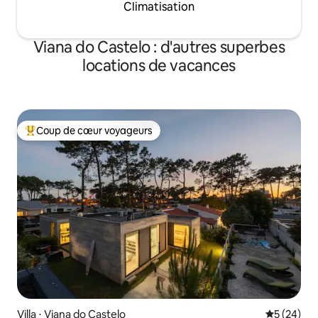
Climatisation
Viana do Castelo : d'autres superbes
locations de vacances
Coup de cœur voyageurs
Coups de cœur voyageurs les plus appréciés
Villa ⋅ Viana do Castelo
Évaluation
5 (24)