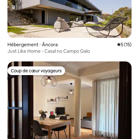
Hébergement ⋅ Âncora
Évaluation
5 (15)
Just Like Home - Casal no Campo Galo
Coup de cœur voyageurs
Coup de cœur voyageurs