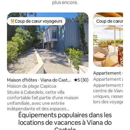
plus encore.
Coup de cœur voyageurs
Coup de cœur vo
Coups de cœur voyageurs les plus appréciés
Coup de cœur vo
Appartement ⋅ Vi
telo
Appartement avec 
Maison d'hôtes ⋅ Viana do Castel
Évaluation moyenne sur la b
5 (30)
mer et la montag
Appartement très 
o
Maison de plage Capicua
centre de Viana, 
Située à Cabedelo, cette villa
uniques, rassemblé
confortable fait partie d'une maison
lors des voyages de
unifamiliale, avec une entrée
monde, parfait pou
indépendante et des espaces
familles. Convient
Équipements populaires dans les
entièrement réservés aux voyageurs. À
1 bébé (lit bébé sur dem
seulement 5 minutes à pied de la plage
locations de vacances à Viana do
sentirez confortab
et à 5 minutes en voiture du centre-ville
nature, avec vue su