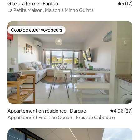
Gîte à la ferme ⋅ Fontão
Évaluation
5 (17)
La Petite Maison, Maison à Minho Quinta
Coup de cœur voyageurs
Coup de cœur voyageurs
Appartement en résidence ⋅ Darque
Évaluation mo
4,96 (27)
Appartement Feel The Ocean - Praia do Cabedelo