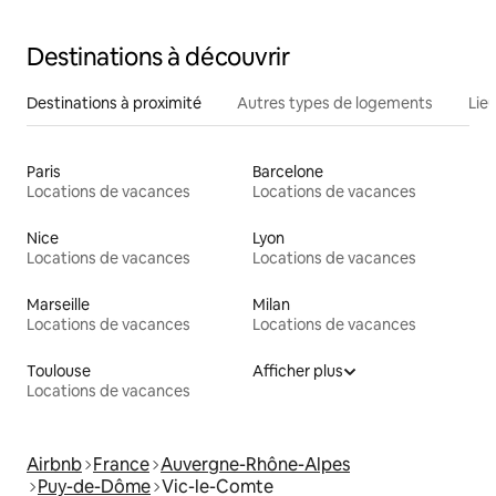
Destinations à découvrir
Destinations à proximité
Autres types de logements
Lie
Paris
Barcelone
Locations de vacances
Locations de vacances
Nice
Lyon
Locations de vacances
Locations de vacances
Marseille
Milan
Locations de vacances
Locations de vacances
Toulouse
Afficher plus
Locations de vacances
Airbnb
France
Auvergne-Rhône-Alpes
Puy-de-Dôme
Vic-le-Comte