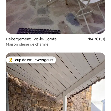
Hébergement ⋅ Vic-le-Comte
Évaluation mo
4,76 (51)
Maison pleine de charme
Coup de cœur voyageurs
Coups de cœur voyageurs les plus appréciés