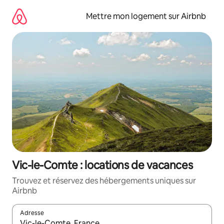
Aller
directement
Mettre mon logement sur Airbnb
au
contenu
Vic-le-Comte : locations de vacances
Trouvez et réservez des hébergements uniques sur
Airbnb
Adresse
Lorsque les résultats s'affichent, utilisez les flèches vers le hau