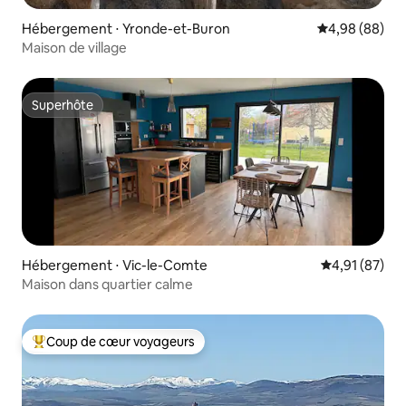
Hébergement ⋅ Yronde-et-Buron
Évaluation mo
4,98 (88)
Maison de village
Superhôte
Superhôte
Hébergement ⋅ Vic-le-Comte
Évaluation mo
4,91 (87)
Maison dans quartier calme
Coup de cœur voyageurs
Coups de cœur voyageurs les plus appréciés