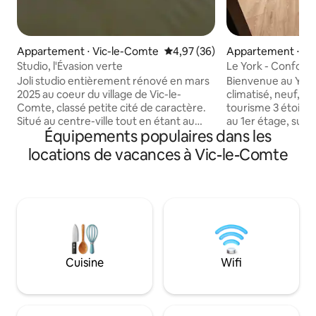
Appartement ⋅ Vic-le-Comte
Évaluation moyenne sur la base
4,97 (36)
Appartement ⋅ Vi
Studio, l'Évasion verte
Le York - Confort 
Vic
Joli studio entièrement rénové en mars
Bienvenue au York
2025 au coeur du village de Vic-le-
climatisé, neuf, c
Comte, classé petite cité de caractère.
tourisme 3 étoiles
Situé au centre-ville tout en étant au
au 1er étage, sur la
Équipements populaires dans les
calme. Vous pourrez passer de très bons
cœur du vieux Vic
moments seul ou à 2 ! Venez vous
2 personnes, il di
locations de vacances à Vic-le-Comte
reposer dans ce havre de paix
convertible (enfan
accueillant et chaleureux. Appartement
pour une 3ᵉ perso
situé à 3 minutes à pieds des
salon cosy, coin n
commerces de proximité : boulangerie,
rangements pour vé
boucherie, tabac-presse, pharmacie,
de la Sainte-Chape
etc. Vous pouvez également garer votre
escapade à deux, e
voiture gratuitement dans les rues
ou pour un séjour 
autour du logement.
Cuisine
Wifi