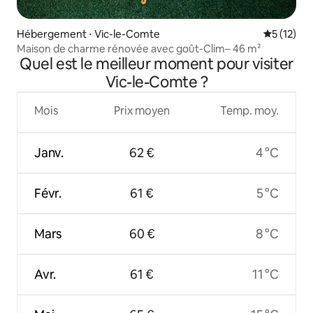
Hébergement ⋅ Vic-le-Comte
Évaluation
5 (12)
Maison de charme rénovée avec goût-Clim– 46 m²
Quel est le meilleur moment pour visiter
Vic-le-Comte ?
Mois
Prix moyen
Temp. moy.
Janv.
62 €
4 °C
Févr.
61 €
5 °C
Mars
60 €
8 °C
Avr.
61 €
11 °C