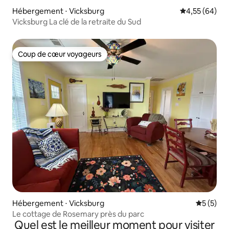
Hébergement ⋅ Vicksburg
Évaluation mo
4,55 (64)
Vicksburg La clé de la retraite du Sud
Coup de cœur voyageurs
Coup de cœur voyageurs
Hébergement ⋅ Vicksburg
Évaluatio
5 (5)
Le cottage de Rosemary près du parc
Quel est le meilleur moment pour visiter