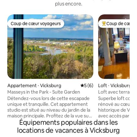
plus encore.
Coup de cœur voyageurs
Coup de cœur 
Coup de cœur voyageurs
Coups de cœur vo
Appartement ⋅ Vicksburg
Évaluation moyenne sur la 
5 (6)
Loft ⋅ Vicksburg
Masseys in the Park - Suite Garden
Loft avec terrasse 
ascenseur
Détendez-vous lors de cette escapade
Superbe loft cont
unique et tranquille. Cet appartement
rénové au cœur du
studio est situé au niveau du jardin de la
historique de Vic
maison principale. Profitez de la vue sur
avec accès par ascenseur
Équipements populaires dans les
la rivière, Fort Hill et des kilomètres dans
bien aménagé avec
le Delta !! Les couchers de soleil sont
qui peut accueillir
locations de vacances à Vicksburg
spectaculaires et le parc militaire
Découvrez la vue 