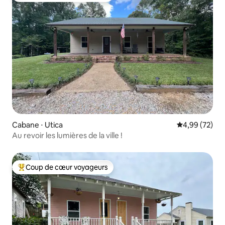
Cabane ⋅ Utica
Évaluation mo
4,99 (72)
Au revoir les lumières de la ville !
Coup de cœur voyageurs
Coups de cœur voyageurs les plus appréciés