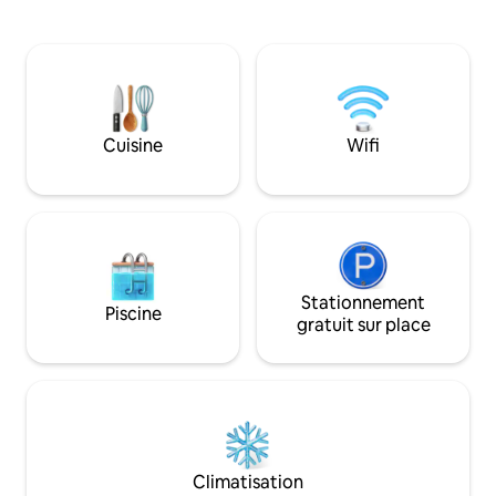
national est votre voisin. À seulement un
rivière et admirez 
mile en voiture du centre-ville, son
depuis la terrasse
emplacement est très pratique pour
carrés sur le toit !
tout Vicksburg. Dans cette suite, vous
commerces et site
disposez d'une entrée privée et d'un
à distance de mar
parking hors rue, d'une cuisine avec
également de la m
cuisinière en acier inoxydable et
restaurant 10 South
Cuisine
Wifi
réfrigérateur à porte française, d'un lit
1311 et le lancer d
queen size et d'une salle de bain
(qu'est-ce qui peu
complète.
tout dans les bloc
Stationnement
Piscine
gratuit sur place
Climatisation