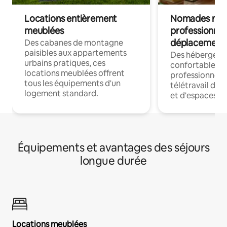
Locations entièrement
Nomades num
meublées
professionnel
déplacement
Des cabanes de montagne
paisibles aux appartements
Des hébergem
urbains pratiques, ces
confortables p
locations meublées offrent
professionnels
tous les équipements d'un
télétravail dis
logement standard.
et d'espaces de
Équipements et avantages des séjours
longue durée
Locations meublées