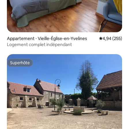
Appartement ⋅ Vieille-Église-en-Yvelines
Évaluation moy
4,94 (255)
Logement complet indépendant
Superhôte
Superhôte