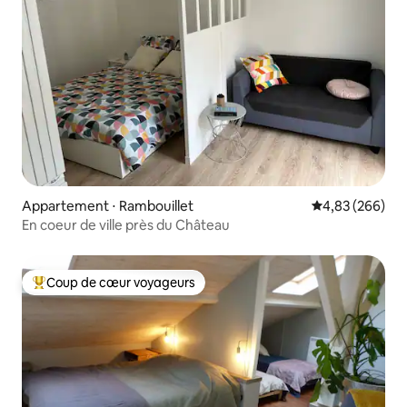
Appartement ⋅ Rambouillet
Évaluation moy
4,83 (266)
En coeur de ville près du Château
Coup de cœur voyageurs
Coups de cœur voyageurs les plus appréciés