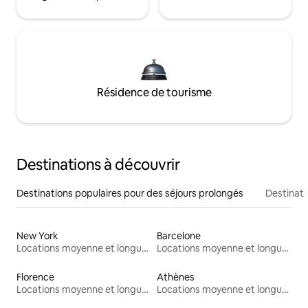
Résidence de tourisme
Destinations à découvrir
Destinations populaires pour des séjours prolongés
Destinati
New York
Barcelone
Locations moyenne et longue durée
Locations moyenne et longue durée
Florence
Athènes
Locations moyenne et longue durée
Locations moyenne et longue durée