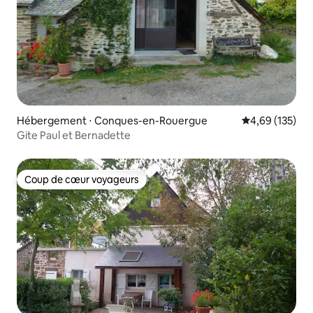
Hébergement ⋅ Conques-en-Rouergue
Évaluation moy
4,69 (135)
Gite Paul et Bernadette
Coup de cœur voyageurs
Coup de cœur voyageurs