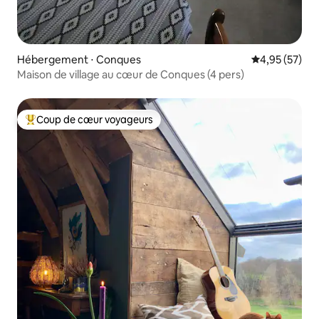
Hébergement ⋅ Conques
Évaluation mo
4,95 (57)
Maison de village au cœur de Conques (4 pers)
Coup de cœur voyageurs
Coups de cœur voyageurs les plus appréciés