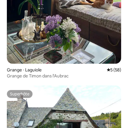
Grange ⋅ Laguiole
Évaluation
5 (58)
Grange de Timon dans l'Aubrac
Superhôte
Superhôte