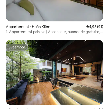
Appartement ⋅ Hoàn Kiếm
Évaluation mo
4,93 (91)
1. Appartement paisible | Ascenseur, buanderie gratuite,
projecteur
Superhôte
Superhôte