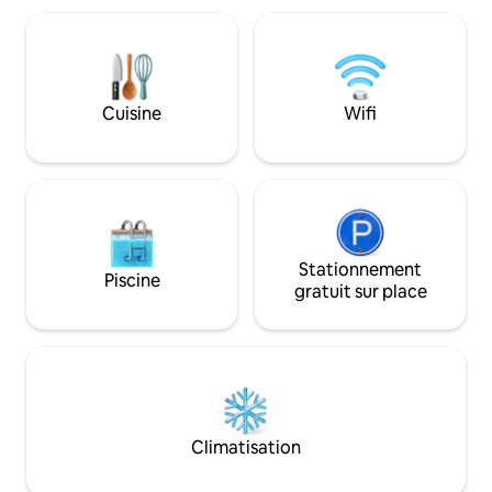
l'espace partagé) - À 15 minutes à pied
la vieille ville, et
du centre-ville - À 10 minutes à pied de la
minutes de la plag
gare et de la navette de l'aéroport. -
l'aéroport de Da Na
Quartier calme et sûr. - Liste de
calme, faite avec
nourriture gratuite et recommandation
vous sentiez comme
Cuisine
Wifi
de visite - Transport depuis l'aéroport
tapis de yoga sont
(moyennant des frais) - Carte SIM à
voyageurs qui souh
vendre
yoga.
Stationnement
Piscine
gratuit sur place
Climatisation