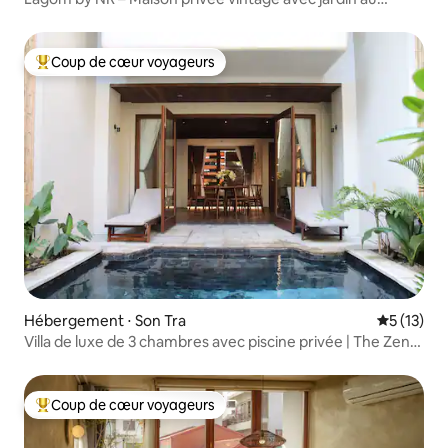
sommet d'une colline
Coup de cœur voyageurs
Coups de cœur voyageurs les plus appréciés
Hébergement ⋅ Son Tra
Évaluation
5 (13)
Villa de luxe de 3 chambres avec piscine privée | The Zen
Villa
Coup de cœur voyageurs
Coups de cœur voyageurs les plus appréciés