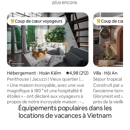
plus encore.
Coup de cœur voyageurs
Coup de cœur 
Coups de cœur voyageurs les plus appréciés
Coups de cœur vo
Hébergement ⋅ Hoàn Kiếm
Évaluation moyenne sur la base 
4,98 (212)
Villa ⋅ Hội An
Penthouse | Jacuzzi | Vieux quartier |
Séjour tropical pai
Cuisine | Netflix
de la vieille ville
« Une maison incroyable, avec une vue
Construit par une m
magnifique à 180 ° et une hospitalité 6
l'ancienne terre de
étoiles » - ont déclaré aux voyageurs à
Glorynest est un sé
propos de notre incroyable maison : -
près de la vieille v
Équipements populaires dans les
Loft de 80 mètres carrés (toit-terrasse -
villa a 2 chambre
vue panoramique) - Jacuzzi - Lave-linge
accueillir confort
locations de vacances à Vietnam
et sèche-linge gratuits - Cuisine
adultes et 2 enfants. Profitez 
entièrement équipée. - Espace de garde
piscine, du sauna,
des bagages gratuit - Eau gratuite (dans
café du matin. À distance de marche de