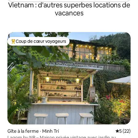
Vietnam : d'autres superbes locations de
vacances
Coup de cœur voyageurs
Coups de cœur voyageurs les plus appréciés
Gîte à la ferme ⋅ Minh Trí
Évaluation
5 (22)
Lagom by NR – Maison privée vintage avec jardin au