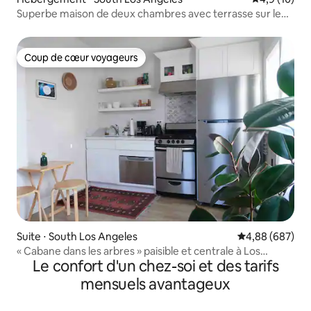
Superbe maison de deux chambres avec terrasse sur le
toit à Los Angeles
Coup de cœur voyageurs
Coup de cœur voyageurs
Suite ⋅ South Los Angeles
Évaluation moy
4,88 (687)
« Cabane dans les arbres » paisible et centrale à Los
Le confort d'un chez-soi et des tarifs
Angeles
mensuels avantageux