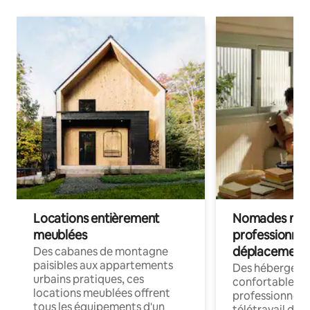
Locations entièrement
Nomades num
meublées
professionnel
déplacement
Des cabanes de montagne
paisibles aux appartements
Des hébergem
urbains pratiques, ces
confortables p
locations meublées offrent
professionnels
tous les équipements d'un
télétravail dis