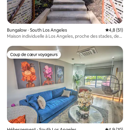
Bungalow ⋅ South Los Angeles
Évaluation m
4,8 (51)
Maison individuelle à Los Angeles, proche des stades, des
plages et de LAX
Coup de cœur voyageurs
Coup de cœur voyageurs
Hébergement ⋅ South Los Angeles
Évaluation m
4,9 (10)