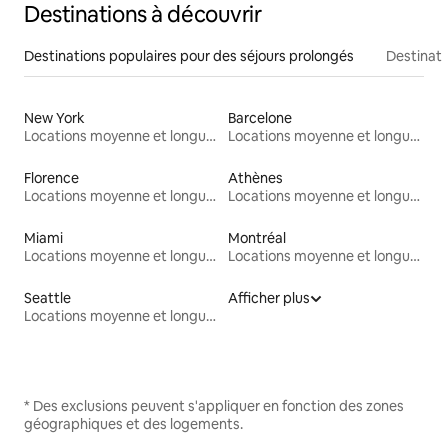
Destinations à découvrir
Destinations populaires pour des séjours prolongés
Destinati
New York
Barcelone
Locations moyenne et longue durée
Locations moyenne et longue durée
Florence
Athènes
Locations moyenne et longue durée
Locations moyenne et longue durée
Miami
Montréal
Locations moyenne et longue durée
Locations moyenne et longue durée
Seattle
Afficher plus
Locations moyenne et longue durée
* Des exclusions peuvent s'appliquer en fonction des zones
géographiques et des logements.