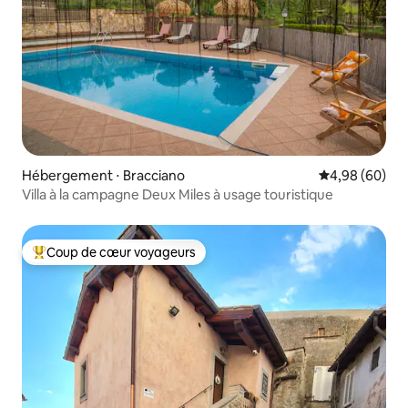
Hébergement ⋅ Bracciano
Évaluation mo
4,98 (60)
Villa à la campagne Deux Miles à usage touristique
Coup de cœur voyageurs
Coups de cœur voyageurs les plus appréciés