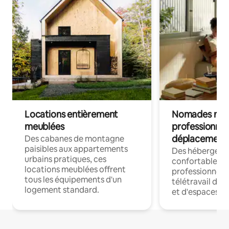
Locations entièrement
Nomades num
meublées
professionnel
déplacement
Des cabanes de montagne
paisibles aux appartements
Des hébergem
urbains pratiques, ces
confortables p
locations meublées offrent
professionnels
tous les équipements d'un
télétravail dis
logement standard.
et d'espaces de