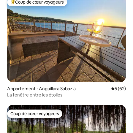
Coup de cœur voyageurs
Coups de cœur voyageurs les plus appréciés
Appartement ⋅ Anguillara Sabazia
Évaluation
5 (62)
La fenêtre entre les étoiles
Coup de cœur voyageurs
Coup de cœur voyageurs