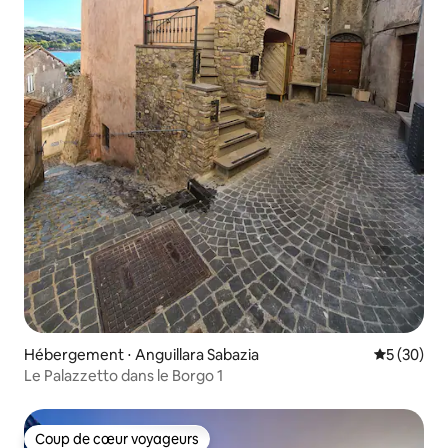
Hébergement ⋅ Anguillara Sabazia
Évaluation
5 (30)
Le Palazzetto dans le Borgo 1
Coup de cœur voyageurs
Coup de cœur voyageurs