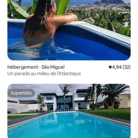
Hébergement ⋅ São Miguel
Évaluation mo
4,94 (32)
Un paradis au milieu de l'Atlantique
Superhôte
Superhôte