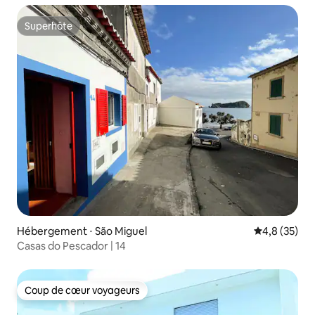
Superhôte
Superhôte
Hébergement ⋅ São Miguel
Évaluation m
4,8 (35)
Casas do Pescador | 14
Coup de cœur voyageurs
Coup de cœur voyageurs