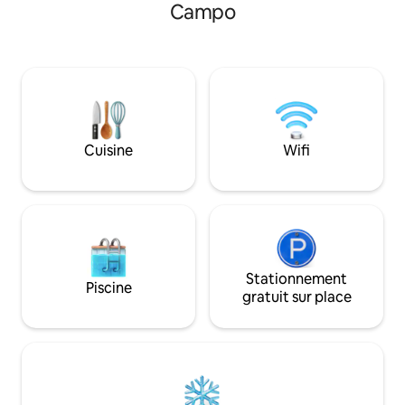
Campo
3 minutes à pied de l'océan. Une
moderne, espace 
promenade vers les piscines naturelles
beaucoup de clarté
vous prendra 10 min. La maison a été
La terrasse avec 
restaurée avec amour pour conserver
vous pourrez vous
ses caractéristiques d'origine en pierre.
chaises pour profi
C'est l'endroit idéal pour passer du
dans un quartier c
temps en famille ou entre amis car il
Furnas, près du pa
peut accueillir confortablement jusqu'à
Cuisine
Wifi
6 personnes.
Stationnement
Piscine
gratuit sur place