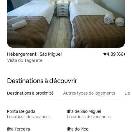
Hébergement ⋅ São Miguel
Évaluation mo
4,89 (66)
Vista do Tagarete
Destinations à découvrir
Destinations à proximité
Autres types de logements
Lie
Ponta Delgada
Ilha de São Miguel
Locations de vacances
Locations de vacances
Ilha Terceira
Ilha do Pico