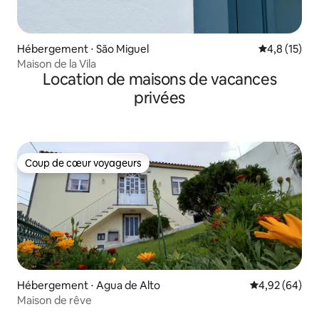
Hébergement ⋅ São Miguel
Évaluation m
4,8 (15)
Maison de la Vila
Location de maisons de vacances
privées
Coup de cœur voyageurs
Coup de cœur voyageurs
Hébergement ⋅ Agua de Alto
Évaluation mo
4,92 (64)
Maison de rêve