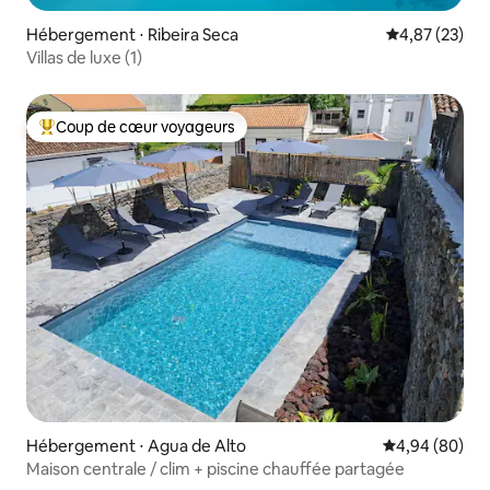
Hébergement ⋅ Ribeira Seca
Évaluation mo
4,87 (23)
Villas de luxe (1)
Coup de cœur voyageurs
Coups de cœur voyageurs les plus appréciés
Hébergement ⋅ Agua de Alto
Évaluation mo
4,94 (80)
Maison centrale / clim + piscine chauffée partagée