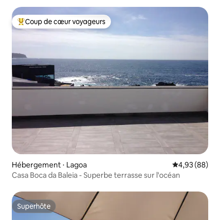
Coup de cœur voyageurs
Coups de cœur voyageurs les plus appréciés
Hébergement ⋅ Lagoa
Évaluation mo
4,93 (88)
Casa Boca da Baleia - Superbe terrasse sur l'océan
Superhôte
Superhôte