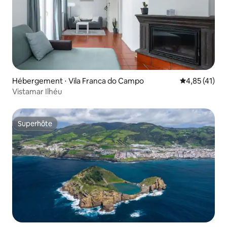
Hébergement ⋅ Vila Franca do Campo
Évaluation mo
4,85 (41)
Vistamar Ilhéu
Superhôte
Superhôte