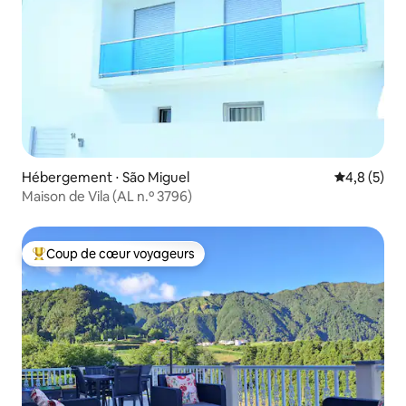
Hébergement ⋅ São Miguel
Évaluation 
4,8 (5)
Maison de Vila (AL n.º 3796)
Coup de cœur voyageurs
Coups de cœur voyageurs les plus appréciés