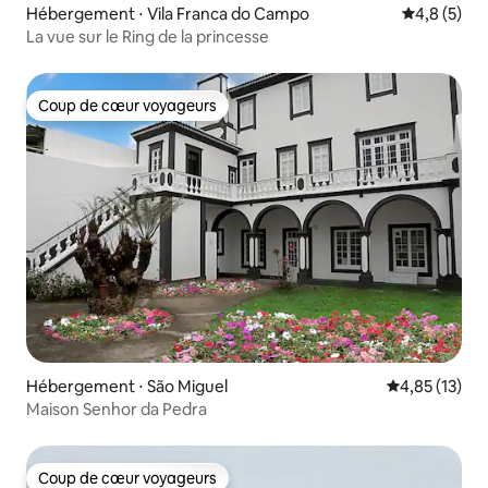
Hébergement ⋅ Vila Franca do Campo
Évaluation 
4,8 (5)
La vue sur le Ring de la princesse
Coup de cœur voyageurs
Coup de cœur voyageurs
Hébergement ⋅ São Miguel
Évaluation mo
4,85 (13)
Maison Senhor da Pedra
Coup de cœur voyageurs
Coup de cœur voyageurs