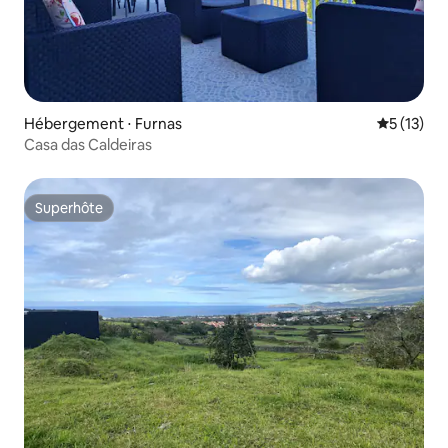
Hébergement ⋅ Furnas
Évaluation
5 (13)
Casa das Caldeiras
Superhôte
Superhôte