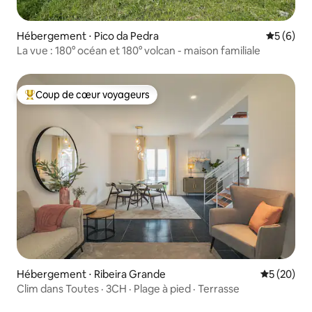
Hébergement ⋅ Pico da Pedra
Évaluatio
5 (6)
La vue : 180° océan et 180° volcan - maison familiale
Coup de cœur voyageurs
Coups de cœur voyageurs les plus appréciés
Hébergement ⋅ Ribeira Grande
Évaluation
5 (20)
Clim dans Toutes · 3CH · Plage à pied · Terrasse