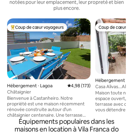
notées pour leur emplacement, leur propreté et bien
plus encore.
Coup de cœur voyageurs
Coup de cœur vo
Coups de cœur voyageurs les plus appréciés
Coup de cœur vo
Hébergement ⋅ Fu
Hébergement ⋅ Lagoa
Évaluation moyenne sur la base 
4,98 (173)
Casa Alivas...Ali V
Châtaignier
expérience uniqu
Maison toute neuv
Bienvenue à Castanheiro. Notre
espace ouvert, trè
propriété est une maison récemment
terrasse avec can
rénovée construite autour d'un
vous détendre et 
châtaignier centenaire. Une terrasse
pourrez profiter d
Équipements populaires dans les
spacieuse offre une vue panoramique
dans un quartier c
sur la baie de Santa Cruz. Elle est
Furnas, près du pa
maisons en location à Vila Franca do
idéalement située à Lagoa et à moins de
Maison de constru