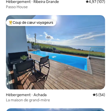
Hébergement ⋅ Ribeira Grande
Évaluation moy
4,97 (107)
Passo House
Coup de cœur voyageurs
Coups de cœur voyageurs les plus appréciés
Hébergement ⋅ Achada
Évaluation
5 (54)
La maison de grand-mère