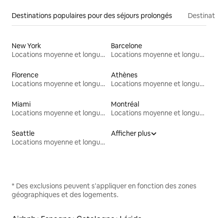
Destinations populaires pour des séjours prolongés
Destinati
New York
Barcelone
Locations moyenne et longue durée
Locations moyenne et longue durée
Florence
Athènes
Locations moyenne et longue durée
Locations moyenne et longue durée
Miami
Montréal
Locations moyenne et longue durée
Locations moyenne et longue durée
Seattle
Afficher plus
Locations moyenne et longue durée
* Des exclusions peuvent s'appliquer en fonction des zones
géographiques et des logements.