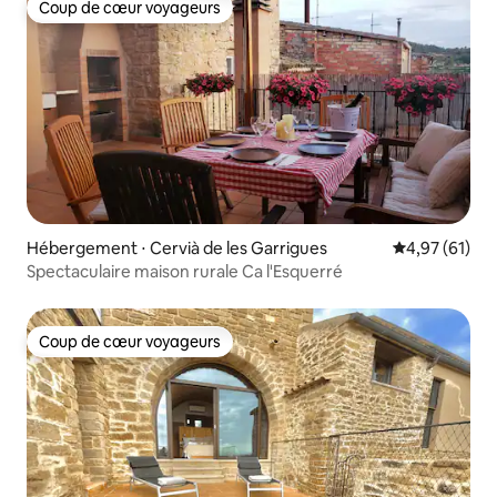
Coup de cœur voyageurs
Coup de cœur voyageurs
Hébergement ⋅ Cervià de les Garrigues
Évaluation mo
4,97 (61)
Spectaculaire maison rurale Ca l'Esquerré
Coup de cœur voyageurs
Coup de cœur voyageurs