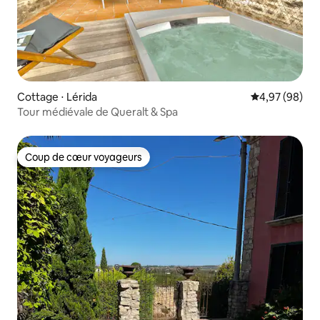
Cottage ⋅ Lérida
Évaluation mo
4,97 (98)
Tour médiévale de Queralt & Spa
Coup de cœur voyageurs
Coup de cœur voyageurs