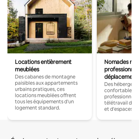
Locations entièrement
Nomades num
meublées
professionnel
déplacement
Des cabanes de montagne
paisibles aux appartements
Des hébergem
urbains pratiques, ces
confortables p
locations meublées offrent
professionnels
tous les équipements d'un
télétravail dis
logement standard.
et d'espaces de