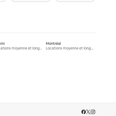
ami
Montréal
Locations moyenne et longue durée
Locations moyenne et longue durée