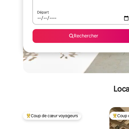
Départ
Rechercher
Loca
Coup de cœur voyageurs
Coup 
Coups de cœur voyageurs les plus appréciés
Coups de