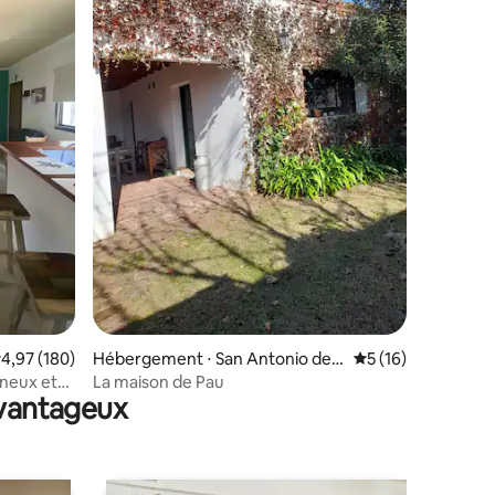
taires : 4,94 sur 5
valuation moyenne sur la base de 180 commentaires : 4,97 sur 5
4,97 (180)
Hébergement ⋅ San Antonio de
Évaluation moyenne
5 (16)
Areco
ineux et
La maison de Pau
avantageux