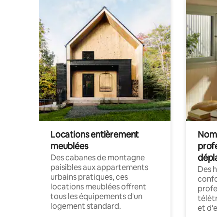
Locations entièrement
Noma
meublées
prof
dépl
Des cabanes de montagne
paisibles aux appartements
Des 
urbains pratiques, ces
confo
locations meublées offrent
profe
tous les équipements d'un
télét
logement standard.
et d'