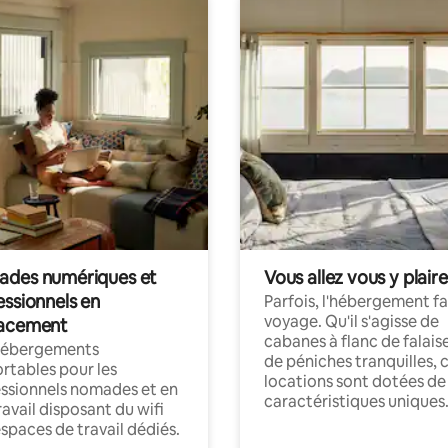
des numériques et
Vous allez vous y plaire
essionnels en
Parfois, l'hébergement fai
voyage. Qu'il s'agisse de
acement
cabanes à flanc de falais
hébergements
de péniches tranquilles, 
rtables pour les
locations sont dotées de
ssionnels nomades et en
caractéristiques uniques
ravail disposant du wifi
espaces de travail dédiés.