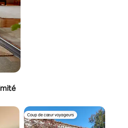
imité
Coup de cœur voyageurs
lus appréciés
Coup de cœur voyageurs