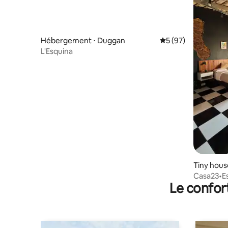
Hébergement ⋅ Duggan
Évaluation moyenne 
5 (97)
L'Esquina
Tiny hous
Areco
Casa23•E
Le confor