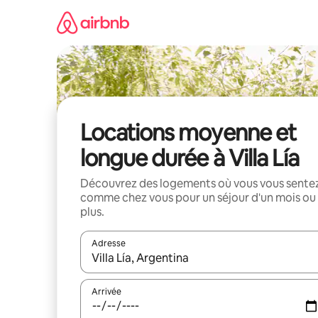
Aller
directement
au
contenu
Locations moyenne et
longue durée à Villa Lía
Découvrez des logements où vous vous sente
comme chez vous pour un séjour d'un mois ou
plus.
Adresse
Lorsque les résultats s'affichent, utilisez les flèc
Arrivée