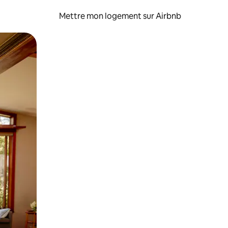
Mettre mon logement sur Airbnb
sant glisser.