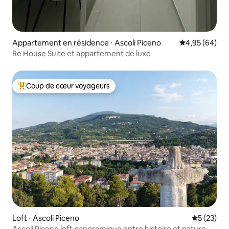
Appartement en résidence ⋅ Ascoli Piceno
Évaluation mo
4,95 (64)
Re House Suite et appartement de luxe
Coup de cœur voyageurs
Coups de cœur voyageurs les plus appréciés
Loft ⋅ Ascoli Piceno
Évaluation
5 (23)
Ascoli Piceno loft panoramique entre histoire et nature