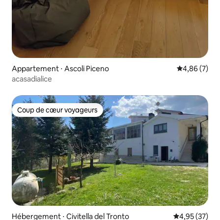
Appartement ⋅ Ascoli Piceno
Évaluation m
4,86 (7)
acasadialice
Coup de cœur voyageurs
Coup de cœur voyageurs
Hébergement ⋅ Civitella del Tronto
Évaluation mo
4,95 (37)