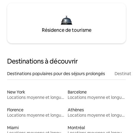
Résidence de tourisme
Destinations à découvrir
Destinations populaires pour des séjours prolongés
Destinati
New York
Barcelone
Locations moyenne et longue durée
Locations moyenne et longue durée
Florence
Athènes
Locations moyenne et longue durée
Locations moyenne et longue durée
Miami
Montréal
Locations moyenne et longue durée
Locations moyenne et longue durée