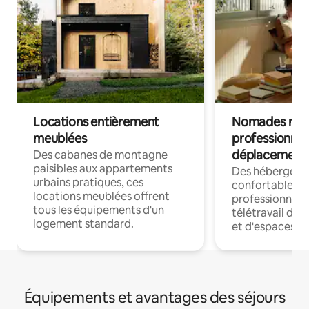
Locations entièrement
Nomades num
meublées
professionnel
déplacement
Des cabanes de montagne
paisibles aux appartements
Des hébergem
urbains pratiques, ces
confortables p
locations meublées offrent
professionnels
tous les équipements d'un
télétravail dis
logement standard.
et d'espaces de
Équipements et avantages des séjours