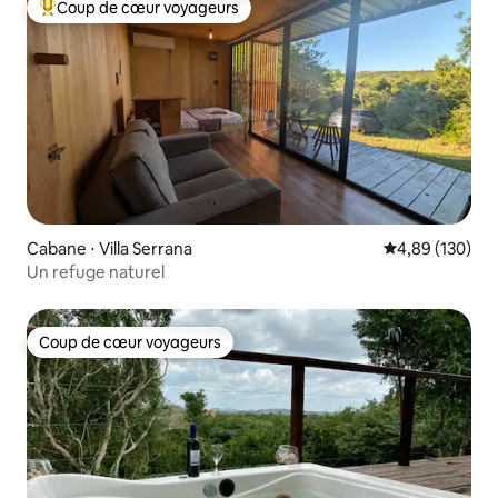
Coup de cœur voyageurs
Coups de cœur voyageurs les plus appréciés
Cabane ⋅ Villa Serrana
Évaluation moy
4,89 (130)
Un refuge naturel
Coup de cœur voyageurs
Coup de cœur voyageurs