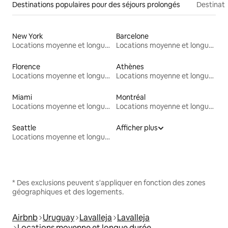
Destinations populaires pour des séjours prolongés
Destinati
New York
Barcelone
Locations moyenne et longue durée
Locations moyenne et longue durée
Florence
Athènes
Locations moyenne et longue durée
Locations moyenne et longue durée
Miami
Montréal
Locations moyenne et longue durée
Locations moyenne et longue durée
Seattle
Afficher plus
Locations moyenne et longue durée
* Des exclusions peuvent s'appliquer en fonction des zones
géographiques et des logements.
Airbnb
Uruguay
Lavalleja
Lavalleja
Locations moyenne et longue durée