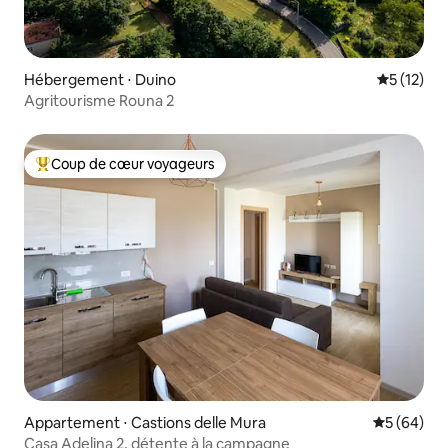
Hébergement ⋅ Duino
Évaluation
5 (12)
Agritourisme Rouna 2
Coup de cœur voyageurs
Coups de cœur voyageurs les plus appréciés
Appartement ⋅ Castions delle Mura
Évaluation
5 (64)
Casa Adelina 2, détente à la campagne