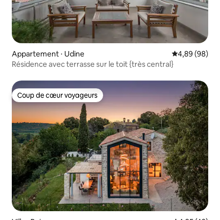
Appartement ⋅ Udine
Évaluation mo
4,89 (98)
Résidence avec terrasse sur le toit {très central}
Coup de cœur voyageurs
Coup de cœur voyageurs