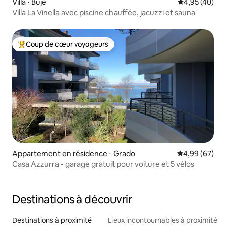
Villa ⋅ Buje
Évaluation mo
4,95 (40)
Villa La Vinella avec piscine chauffée, jacuzzi et sauna
Coup de cœur voyageurs
Coups de cœur voyageurs les plus appréciés
Appartement en résidence ⋅ Grado
Évaluation mo
4,99 (67)
Casa Azzurra - garage gratuit pour voiture et 5 vélos
Destinations à découvrir
Destinations à proximité
Lieux incontournables à proximité