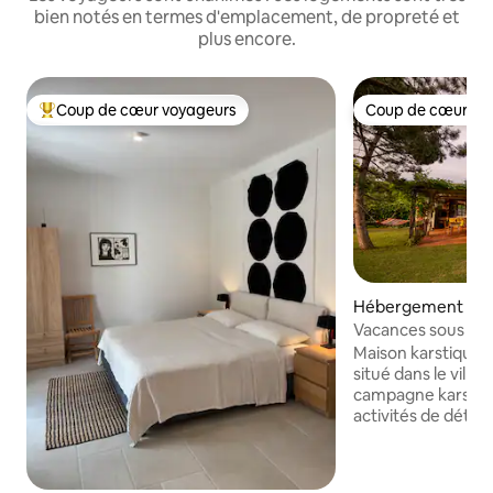
bien notés en termes d'emplacement, de propreté et
plus encore.
Coup de cœur voyageurs
Coup de cœur vo
Coups de cœur voyageurs les plus appréciés
Coup de cœur vo
Hébergement ⋅ M
Vacances sous les
Maison karstique -
situé dans le villa
campagne karstiqu
activités de déten
nature, de superbe
de randonnées. Va
familles et pour c