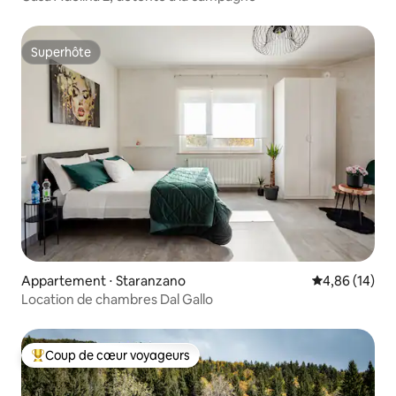
Superhôte
Superhôte
Appartement ⋅ Staranzano
Évaluation mo
4,86 (14)
Location de chambres Dal Gallo
Coup de cœur voyageurs
Coups de cœur voyageurs les plus appréciés