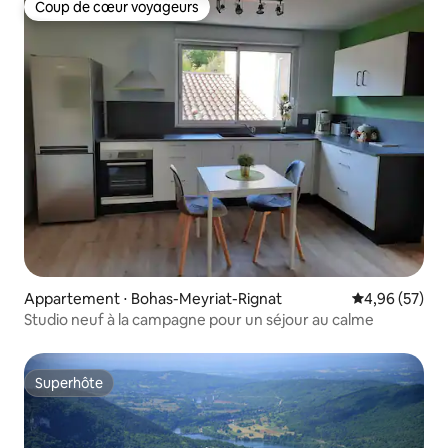
Coup de cœur voyageurs
Coup de cœur voyageurs
Appartement ⋅ Bohas-Meyriat-Rignat
Évaluation mo
4,96 (57)
Studio neuf à la campagne pour un séjour au calme
Superhôte
Superhôte