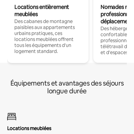
Locations entièrement
Nomades num
meublées
professionnel
déplacement
Des cabanes de montagne
paisibles aux appartements
Des hébergem
urbains pratiques, ces
confortables p
locations meublées offrent
professionnels
tous les équipements d'un
télétravail dis
logement standard.
et d'espaces de
Équipements et avantages des séjours
longue durée
Locations meublées