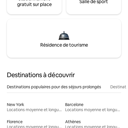
Salle de sport
gratuit sur place
Résidence de tourisme
Destinations à découvrir
Destinations populaires pour des séjours prolongés
Destinati
New York
Barcelone
Locations moyenne et longue durée
Locations moyenne et longue durée
Florence
Athènes
Locations moyenne et longue durée
Locations moyenne et longue durée