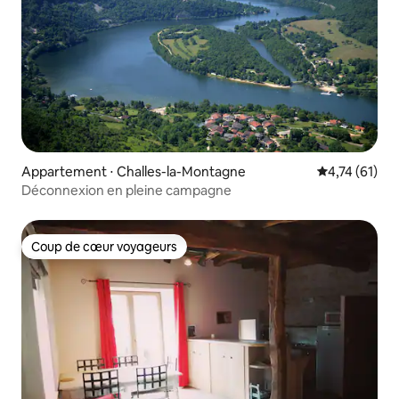
Appartement ⋅ Challes-la-Montagne
Évaluation mo
4,74 (61)
Déconnexion en pleine campagne
Coup de cœur voyageurs
Coup de cœur voyageurs