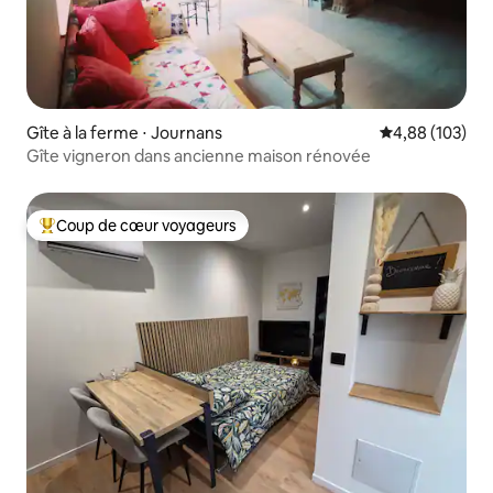
Gîte à la ferme ⋅ Journans
Évaluation moy
4,88 (103)
Gîte vigneron dans ancienne maison rénovée
Coup de cœur voyageurs
Coups de cœur voyageurs les plus appréciés