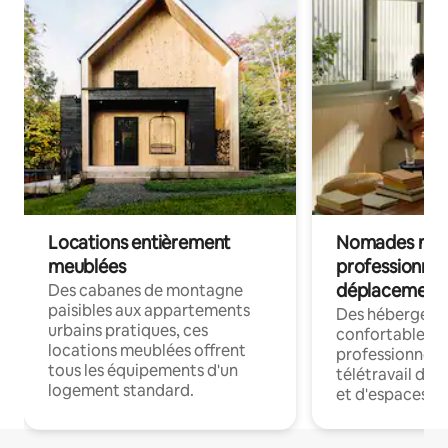
Locations entièrement
Nomades num
meublées
professionnel
déplacement
Des cabanes de montagne
paisibles aux appartements
Des hébergem
urbains pratiques, ces
confortables p
locations meublées offrent
professionnels
tous les équipements d'un
télétravail dis
logement standard.
et d'espaces de