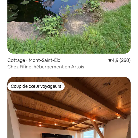
Cottage ⋅ Mont-Saint-Éloi
Évaluation mo
4,9 (260)
Chez Fifine, hébergement en Artois
Coup de cœur voyageurs
Coup de cœur voyageurs