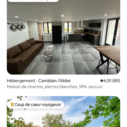
Coup de cœur voyageurs
Hébergement ⋅ Camblain-l'Abbé
Évaluation mo
4,91 (69)
Maison de charme, pierres blanches, SPA Jaccuzi
Coup de cœur voyageurs
Coups de cœur voyageurs les plus appréciés