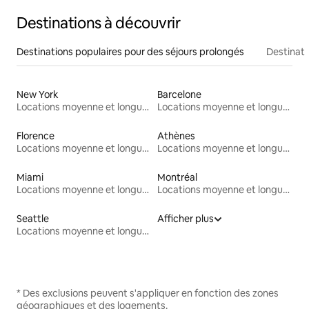
Destinations à découvrir
Destinations populaires pour des séjours prolongés
Destinati
New York
Barcelone
Locations moyenne et longue durée
Locations moyenne et longue durée
Florence
Athènes
Locations moyenne et longue durée
Locations moyenne et longue durée
Miami
Montréal
Locations moyenne et longue durée
Locations moyenne et longue durée
Seattle
Afficher plus
Locations moyenne et longue durée
* Des exclusions peuvent s'appliquer en fonction des zones
géographiques et des logements.