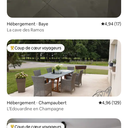
Hébergement ⋅ Baye
Évaluation mo
4,94 (17)
La cave des Ramos
Coup de cœur voyageurs
Coups de cœur voyageurs les plus appréciés
Hébergement ⋅ Champaubert
Évaluation moy
4,96 (129)
L'Edouardine en Champagne
Coup de cœur voyageurs