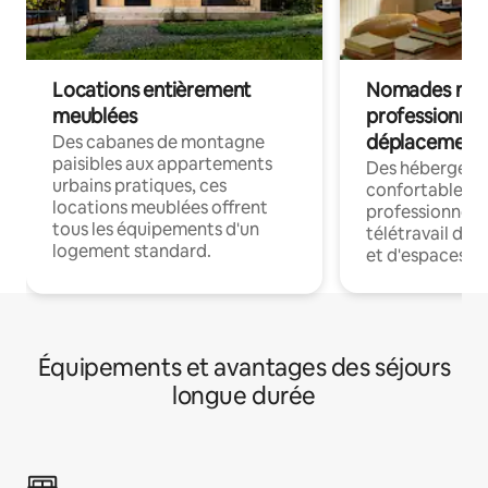
Locations entièrement
Nomades num
meublées
professionnel
déplacement
Des cabanes de montagne
paisibles aux appartements
Des hébergem
urbains pratiques, ces
confortables p
locations meublées offrent
professionnels
tous les équipements d'un
télétravail dis
logement standard.
et d'espaces de
Équipements et avantages des séjours
longue durée