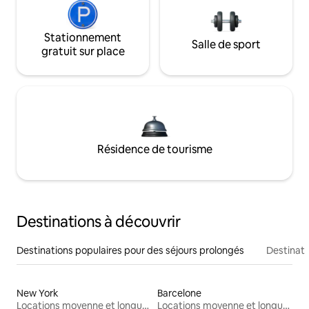
Stationnement
Salle de sport
gratuit sur place
Résidence de tourisme
Destinations à découvrir
Destinations populaires pour des séjours prolongés
Destinati
New York
Barcelone
Locations moyenne et longue durée
Locations moyenne et longue durée